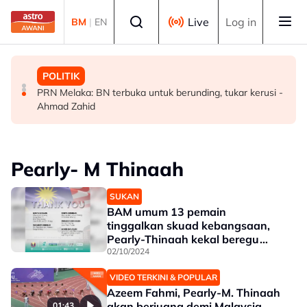
Skip to main content
Select language
Live
Log in
BM
|
EN
MALAYSIA
MALAYSIA
POLITIK
Malaysia bakal bina kilang fraksinasi plasma sendiri
Rundingan import udang Thailand dijangka selesai
PRN Melaka: BN terbuka untuk berunding, tukar kerusi -
dalam tempoh lima tahun - KKM
pertengahan bulan ini - Mohamad
Ahmad Zahid
Pearly- M Thinaah
SUKAN
BAM umum 13 pemain
tinggalkan skuad kebangsaan,
Pearly-Thinaah kekal beregu
wanita
02/10/2024
VIDEO TERKINI & POPULAR
Azeem Fahmi, Pearly-M. Thinaah
akan berjuang demi Malaysia
01:43