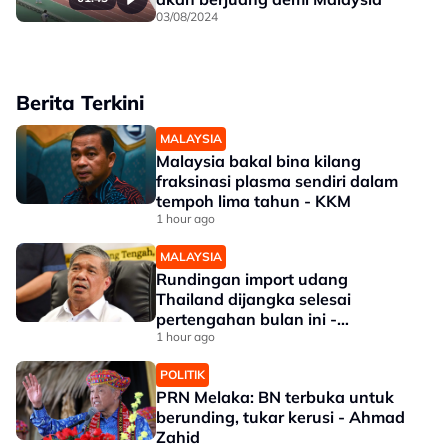
03/08/2024
Berita Terkini
MALAYSIA
Malaysia bakal bina kilang
fraksinasi plasma sendiri dalam
tempoh lima tahun - KKM
1 hour ago
MALAYSIA
Rundingan import udang
Thailand dijangka selesai
pertengahan bulan ini -
Mohamad
1 hour ago
POLITIK
PRN Melaka: BN terbuka untuk
berunding, tukar kerusi - Ahmad
Zahid