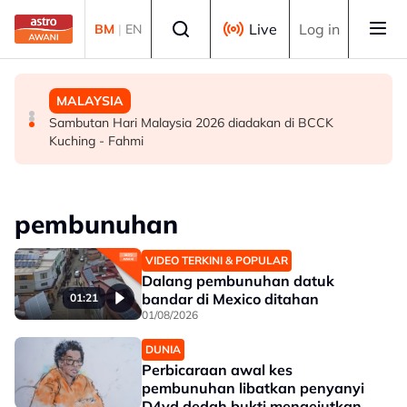
Skip to main content
Select language
Live
Log in
BM
|
EN
POLITIK
DUNIA
MALAYSIA
PRN: PH Melaka terbuka kerjasama politik, optimis
Kebakaran hutan: Semua laluan masuk ke Gunung
Sambutan Hari Malaysia 2026 diadakan di BCCK
tambah kerusi DUN – Adly
Bromo ditutup
Kuching - Fahmi
pembunuhan
VIDEO TERKINI & POPULAR
Dalang pembunuhan datuk
bandar di Mexico ditahan
01:21
01/08/2026
DUNIA
Perbicaraan awal kes
pembunuhan libatkan penyanyi
D4vd dedah bukti mengejutkan