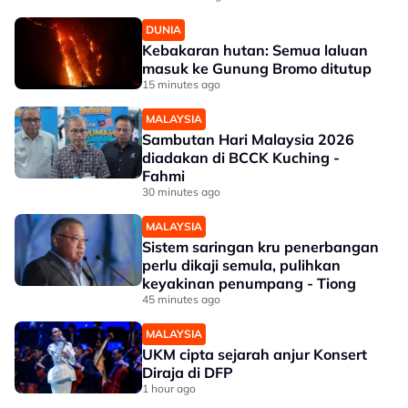
DUNIA
Kebakaran hutan: Semua laluan
masuk ke Gunung Bromo ditutup
15 minutes ago
MALAYSIA
Sambutan Hari Malaysia 2026
diadakan di BCCK Kuching -
Fahmi
30 minutes ago
MALAYSIA
Sistem saringan kru penerbangan
perlu dikaji semula, pulihkan
keyakinan penumpang - Tiong
45 minutes ago
MALAYSIA
UKM cipta sejarah anjur Konsert
Diraja di DFP
1 hour ago