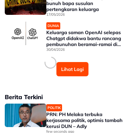
bunuh bapa susulan
pertengkaran keluarga
17/05/2026
DUNIA
Keluarga saman OpenAI selepas
Chatgpt didakwa bantu rancang
pembunuhan beramai-ramai di
sekolah Kanada
30/04/2026
Lihat Lagi
Berita Terkini
POLITIK
PRN: PH Melaka terbuka
kerjasama politik, optimis tambah
kerusi DUN – Adly
few seconds ago