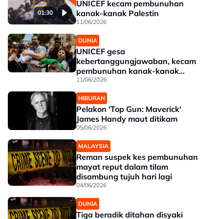
UNICEF kecam pembunuhan
kanak-kanak Palestin
01:30
11/06/2026
DUNIA
UNICEF gesa
kebertanggungjawaban, kecam
pembunuhan kanak-kanak
Palestin
11/06/2026
HIBURAN
Pelakon 'Top Gun: Maverick'
James Handy maut ditikam
05/06/2026
MALAYSIA
Reman suspek kes pembunuhan
mayat reput dalam tilam
disambung tujuh hari lagi
04/06/2026
DUNIA
Tiga beradik ditahan disyaki