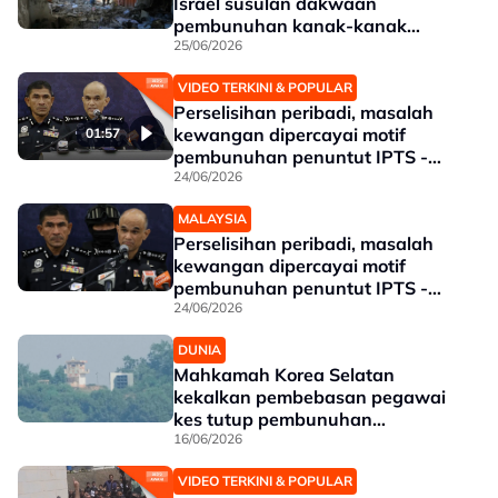
Israel susulan dakwaan
pembunuhan kanak-kanak
Palestin
25/06/2026
VIDEO TERKINI & POPULAR
Perselisihan peribadi, masalah
kewangan dipercayai motif
01:57
pembunuhan penuntut IPTS -
Polis
24/06/2026
MALAYSIA
Perselisihan peribadi, masalah
kewangan dipercayai motif
pembunuhan penuntut IPTS -
Polis
24/06/2026
DUNIA
Mahkamah Korea Selatan
kekalkan pembebasan pegawai
kes tutup pembunuhan
sempadan 2020
16/06/2026
VIDEO TERKINI & POPULAR