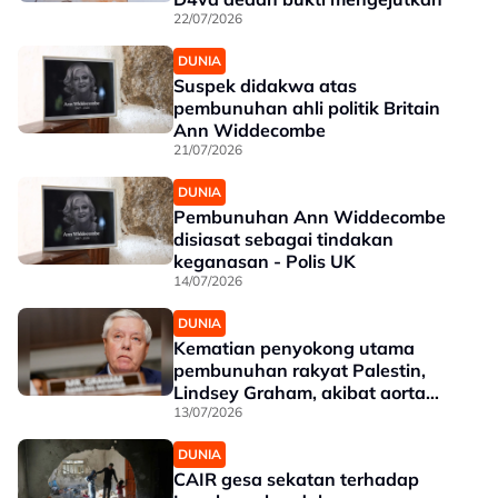
22/07/2026
DUNIA
Suspek didakwa atas
pembunuhan ahli politik Britain
Ann Widdecombe
21/07/2026
DUNIA
Pembunuhan Ann Widdecombe
disiasat sebagai tindakan
keganasan - Polis UK
14/07/2026
DUNIA
Kematian penyokong utama
pembunuhan rakyat Palestin,
Lindsey Graham, akibat aorta
pecah
13/07/2026
DUNIA
CAIR gesa sekatan terhadap