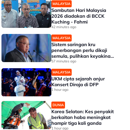
MALAYSIA
Sambutan Hari Malaysia
2026 diadakan di BCCK
Kuching - Fahmi
42 minutes ago
MALAYSIA
Sistem saringan kru
penerbangan perlu dikaji
semula, pulihkan keyakinan
penumpang - Tiong
57 minutes ago
MALAYSIA
UKM cipta sejarah anjur
Konsert Diraja di DFP
1 hour ago
DUNIA
Korea Selatan: Kes penyakit
berkaitan haba meningkat
hampir tiga kali ganda
1 hour ago