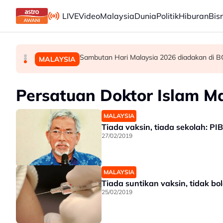
Skip to main content
LIVE
Video
Malaysia
Dunia
Politik
Hiburan
Bis
Kebakaran hutan: Semua laluan masuk ke Gunun
PRN: PH Melaka terbuka kerjasama politik, opti
Sambutan Hari Malaysia 2026 diadakan di B
POLITIK
DUNIA
MALAYSIA
Persatuan Doktor Islam M
MALAYSIA
Tiada vaksin, tiada sekolah: P
27/02/2019
MALAYSIA
Tiada suntikan vaksin, tidak bo
25/02/2019