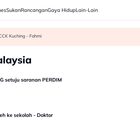
nes
Sukan
Rancangan
Gaya Hidup
Lain-Lain
g Bromo ditutup
mis tambah kerusi DUN – Adly
CCK Kuching - Fahmi
alaysia
IBG setuju saranan PERDIM
leh ke sekolah - Doktor