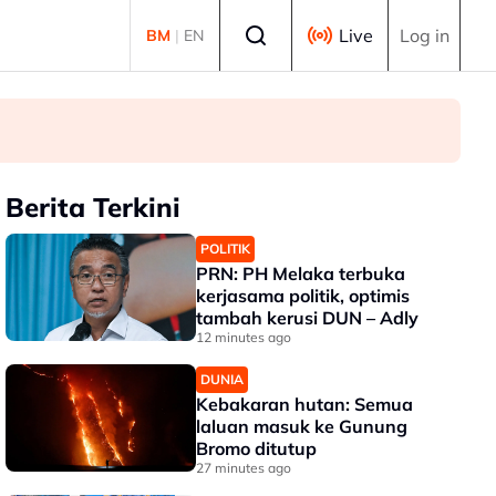
Select language
Live
Log in
BM
|
EN
Berita Terkini
POLITIK
PRN: PH Melaka terbuka
kerjasama politik, optimis
tambah kerusi DUN – Adly
12 minutes ago
DUNIA
Kebakaran hutan: Semua
laluan masuk ke Gunung
Bromo ditutup
27 minutes ago