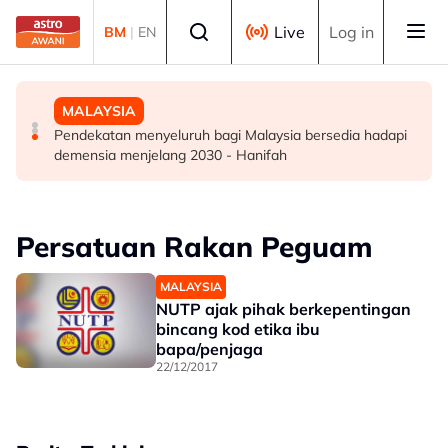
Skip to main content
Select language
Live
Log in
BM
|
EN
DUNIA
DUNIA
MALAYSIA
Kebakaran hutan di Gunung Bromo cecah 60 hektar,
Jerman naikkan anggaran kematian berkaitan haba
Pendekatan menyeluruh bagi Malaysia bersedia hadapi
sokongan udara digerakkan
kepada hampir 12,000
demensia menjelang 2030 - Hanifah
Persatuan Rakan Peguam
MALAYSIA
NUTP ajak pihak berkepentingan
bincang kod etika ibu
bapa/penjaga
22/12/2017