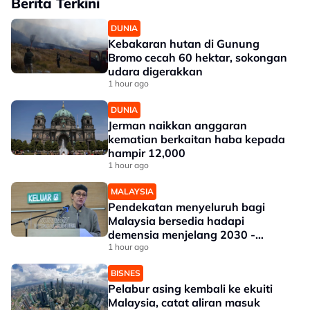
Berita Terkini
DUNIA
Kebakaran hutan di Gunung
Bromo cecah 60 hektar, sokongan
udara digerakkan
1 hour ago
DUNIA
Jerman naikkan anggaran
kematian berkaitan haba kepada
hampir 12,000
1 hour ago
MALAYSIA
Pendekatan menyeluruh bagi
Malaysia bersedia hadapi
demensia menjelang 2030 -
Hanifah
1 hour ago
BISNES
Pelabur asing kembali ke ekuiti
Malaysia, catat aliran masuk