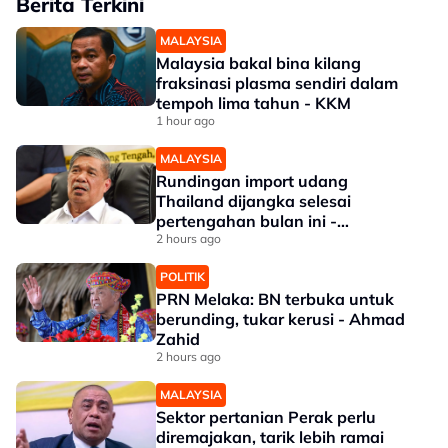
Berita Terkini
MALAYSIA
Malaysia bakal bina kilang
fraksinasi plasma sendiri dalam
tempoh lima tahun - KKM
1 hour ago
MALAYSIA
Rundingan import udang
Thailand dijangka selesai
pertengahan bulan ini -
Mohamad
2 hours ago
POLITIK
PRN Melaka: BN terbuka untuk
berunding, tukar kerusi - Ahmad
Zahid
2 hours ago
MALAYSIA
Sektor pertanian Perak perlu
diremajakan, tarik lebih ramai