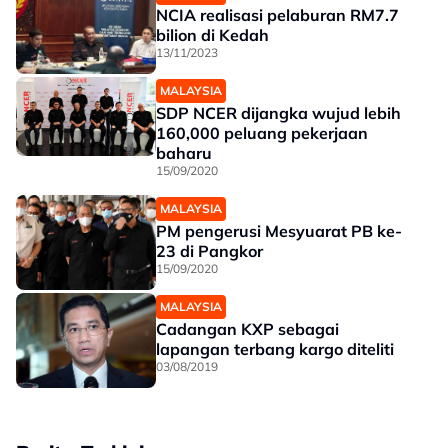
NCIA realisasi pelaburan RM7.7
bilion di Kedah
13/11/2023
MALAYSIA
SDP NCER dijangka wujud lebih
160,000 peluang pekerjaan
baharu
15/09/2020
MALAYSIA
PM pengerusi Mesyuarat PB ke-
23 di Pangkor
15/09/2020
MALAYSIA
Cadangan KXP sebagai
lapangan terbang kargo diteliti
03/08/2019