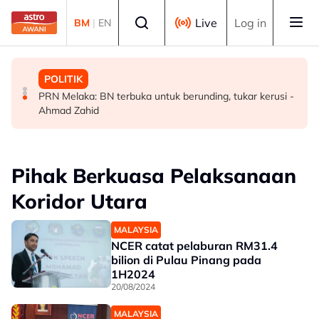
Skip to main content
Select language
Live
Log in
BM
|
EN
MALAYSIA
MALAYSIA
POLITIK
Malaysia bakal bina kilang fraksinasi plasma sendiri
Rundingan import udang Thailand dijangka selesai
PRN Melaka: BN terbuka untuk berunding, tukar kerusi -
dalam tempoh lima tahun - KKM
pertengahan bulan ini - Mohamad
Ahmad Zahid
Pihak Berkuasa Pelaksanaan
Koridor Utara
MALAYSIA
NCER catat pelaburan RM31.4
bilion di Pulau Pinang pada
1H2024
20/08/2024
MALAYSIA