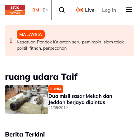
Skip to main content
Select language
Live
Log in
BM
|
EN
MALAYSIA
MALAYSIA
MALAYSIA
Perlu pendekatan menyeluruh masyarakat cegah
Diplomasi budaya di Sarawak perkukuh hubungan
Kesatuan Pondok Kelantan seru pemimpin Islam tolak
penyalahgunaan dadah dalam kalangan kanak-kanak -
Malaysia-Indonesia
politik fitnah, perpecahan
Lee Lam Thye
ruang udara Taif
DUNIA
Dua misil sasar Mekah dan
Jeddah berjaya dipintas
21/05/2019
Berita Terkini