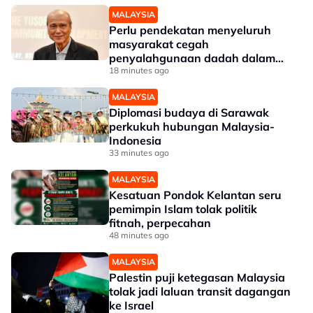
MALAYSIA
Perlu pendekatan menyeluruh
masyarakat cegah
penyalahgunaan dadah dalam
kalangan kanak-kanak - Lee Lam
18 minutes ago
Thye
MALAYSIA
Diplomasi budaya di Sarawak
perkukuh hubungan Malaysia-
Indonesia
33 minutes ago
MALAYSIA
Kesatuan Pondok Kelantan seru
pemimpin Islam tolak politik
fitnah, perpecahan
48 minutes ago
MALAYSIA
Palestin puji ketegasan Malaysia
tolak jadi laluan transit dagangan
ke Israel