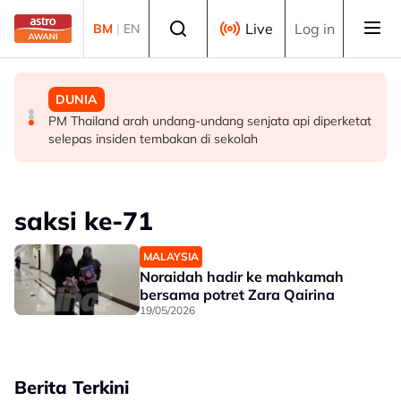
Skip to main content
Select language
Live
Log in
BM
|
EN
MALAYSIA
MALAYSIA
DUNIA
Berita tempatan pilihan sepanjang hari ini
Pengacara, ahli perniagaan ditahan bantu siasatan
PM Thailand arah undang-undang senjata api diperketat
audio siar sentuh isu sensitiviti agama
selepas insiden tembakan di sekolah
saksi ke-71
MALAYSIA
Noraidah hadir ke mahkamah
bersama potret Zara Qairina
19/05/2026
Berita Terkini