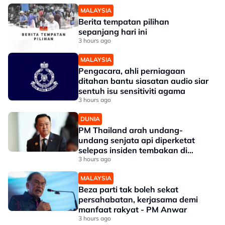
MALAYSIA
Berita tempatan pilihan
sepanjang hari ini
3 hours ago
MALAYSIA
Pengacara, ahli perniagaan
ditahan bantu siasatan audio siar
sentuh isu sensitiviti agama
3 hours ago
DUNIA
PM Thailand arah undang-
undang senjata api diperketat
selepas insiden tembakan di
sekolah
3 hours ago
MALAYSIA
Beza parti tak boleh sekat
persahabatan, kerjasama demi
manfaat rakyat - PM Anwar
3 hours ago