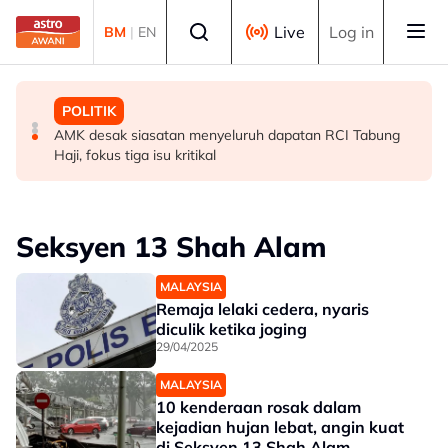
Skip to main content
Select language
Live
Log in
BM
|
EN
POLITIK
MALAYSIA
POLITIK
[TERKINI] Buat masa ini, Bersatu masih anggota PN -
RCI Tabung Haji: YADIM sokong titah Agong, mahu
AMK desak siasatan menyeluruh dapatan RCI Tabung
Ahmad Samsuri
dapatan disusuli tindakan tegas
Haji, fokus tiga isu kritikal
Seksyen 13 Shah Alam
MALAYSIA
Remaja lelaki cedera, nyaris
diculik ketika joging
29/04/2025
MALAYSIA
10 kenderaan rosak dalam
kejadian hujan lebat, angin kuat
di Seksyen 13 Shah Alam