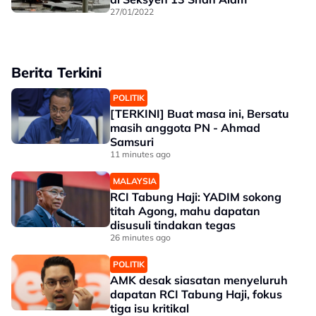
27/01/2022
Berita Terkini
POLITIK
[TERKINI] Buat masa ini, Bersatu
masih anggota PN - Ahmad
Samsuri
11 minutes ago
MALAYSIA
RCI Tabung Haji: YADIM sokong
titah Agong, mahu dapatan
disusuli tindakan tegas
26 minutes ago
POLITIK
AMK desak siasatan menyeluruh
dapatan RCI Tabung Haji, fokus
tiga isu kritikal