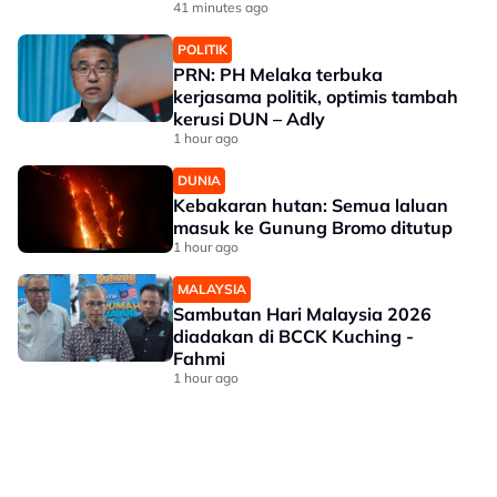
41 minutes ago
POLITIK
PRN: PH Melaka terbuka
kerjasama politik, optimis tambah
kerusi DUN – Adly
1 hour ago
DUNIA
Kebakaran hutan: Semua laluan
masuk ke Gunung Bromo ditutup
1 hour ago
MALAYSIA
Sambutan Hari Malaysia 2026
diadakan di BCCK Kuching -
Fahmi
1 hour ago