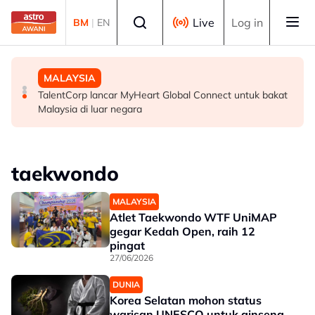
Skip to main content
Select language
Live
Log in
BM
|
EN
MALAYSIA
MALAYSIA
MALAYSIA
ICQS Bukit Kayu Hitam gempar beg disangka berisi
Belum sepenggal mentadbir, Anwar berjaya pacu
TalentCorp lancar MyHeart Global Connect untuk bakat
bom, dadah
Malaysia jadi 30 ekonomi terbesar dunia - Penganalisis
Malaysia di luar negara
taekwondo
MALAYSIA
Atlet Taekwondo WTF UniMAP
gegar Kedah Open, raih 12
pingat
27/06/2026
DUNIA
Korea Selatan mohon status
warisan UNESCO untuk ginseng,