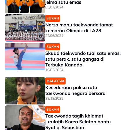
jelma satu emas
05/07/2024
SUKAN
Norza mahu taekwondo tamat
kemarau Olimpik di LA28
22/06/2024
SUKAN
Skuad taekwondo tuai satu emas,
satu perak, satu gangsa di
Terbuka Kanada
10/02/2024
MALAYSIA
Kecederaan paksa ratu
taekwondo negara bersara
29/12/2023
SUKAN
Taekwondo tagih khidmat
jurulatih Korea Selatan bantu
Syafiq, Sebastian