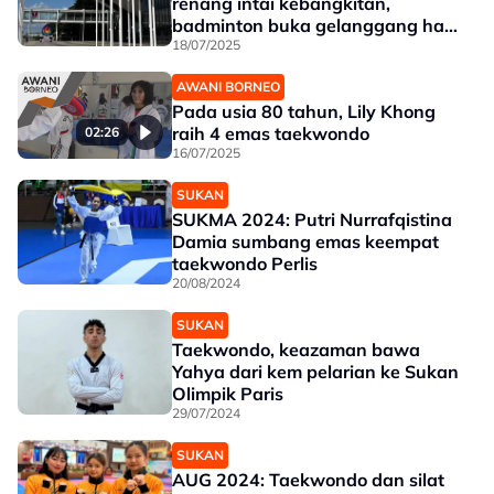
renang intai kebangkitan,
badminton buka gelanggang hari
ini
18/07/2025
AWANI BORNEO
Pada usia 80 tahun, Lily Khong
raih 4 emas taekwondo
02:26
16/07/2025
SUKAN
SUKMA 2024: Putri Nurrafqistina
Damia sumbang emas keempat
taekwondo Perlis
20/08/2024
SUKAN
Taekwondo, keazaman bawa
Yahya dari kem pelarian ke Sukan
Olimpik Paris
29/07/2024
SUKAN
AUG 2024: Taekwondo dan silat