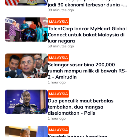
jadi 30 ekonomi terbesar dunia -
Penganalisis
39 minutes ago
MALAYSIA
TalentCorp lancar MyHeart Global
Connect untuk bakat Malaysia di
luar negara
59 minutes ago
MALAYSIA
Selangor sasar bina 200,000
rumah mampu milik di bawah RS-
2 - Amirudin
1 hour ago
MALAYSIA
Dua penculik maut berbalas
tembakan, dua mangsa
diselamatkan - Polis
1 hour ago
MALAYSIA
Kaedah baharu kenaikan