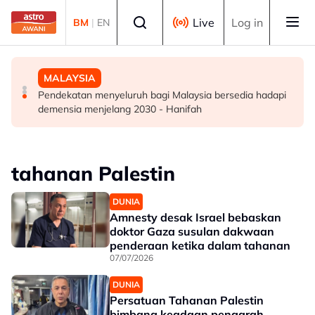
Skip to main content
Select language
Live
Log in
BM
|
EN
DUNIA
DUNIA
MALAYSIA
Kebakaran hutan di Gunung Bromo cecah 60 hektar,
Jerman naikkan anggaran kematian berkaitan haba
Pendekatan menyeluruh bagi Malaysia bersedia hadapi
sokongan udara digerakkan
kepada hampir 12,000
demensia menjelang 2030 - Hanifah
tahanan Palestin
DUNIA
Amnesty desak Israel bebaskan
doktor Gaza susulan dakwaan
penderaan ketika dalam tahanan
07/07/2026
DUNIA
Persatuan Tahanan Palestin
bimbang keadaan pengarah