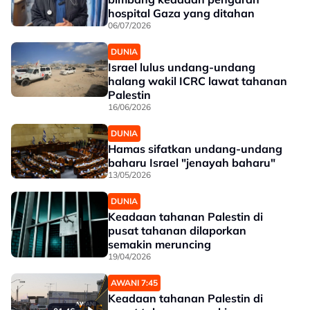
hospital Gaza yang ditahan
06/07/2026
DUNIA
Israel lulus undang-undang
halang wakil ICRC lawat tahanan
Palestin
16/06/2026
DUNIA
Hamas sifatkan undang-undang
baharu Israel "jenayah baharu"
13/05/2026
DUNIA
Keadaan tahanan Palestin di
pusat tahanan dilaporkan
semakin meruncing
19/04/2026
AWANI 7:45
Keadaan tahanan Palestin di