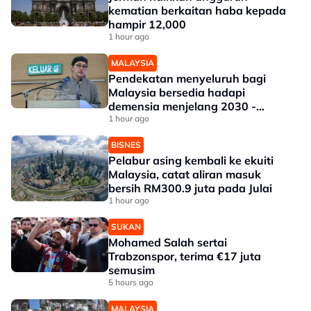
kematian berkaitan haba kepada
hampir 12,000
1 hour ago
MALAYSIA
Pendekatan menyeluruh bagi
Malaysia bersedia hadapi
demensia menjelang 2030 -
Hanifah
1 hour ago
BISNES
Pelabur asing kembali ke ekuiti
Malaysia, catat aliran masuk
bersih RM300.9 juta pada Julai
1 hour ago
SUKAN
Mohamed Salah sertai
Trabzonspor, terima €17 juta
semusim
5 hours ago
MALAYSIA