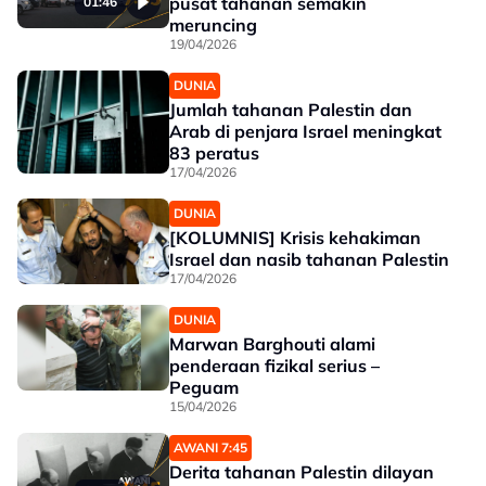
pusat tahanan semakin
01:46
meruncing
19/04/2026
DUNIA
Jumlah tahanan Palestin dan
Arab di penjara Israel meningkat
83 peratus
17/04/2026
DUNIA
[KOLUMNIS] Krisis kehakiman
Israel dan nasib tahanan Palestin
17/04/2026
DUNIA
Marwan Barghouti alami
penderaan fizikal serius –
Peguam
15/04/2026
AWANI 7:45
Derita tahanan Palestin dilayan