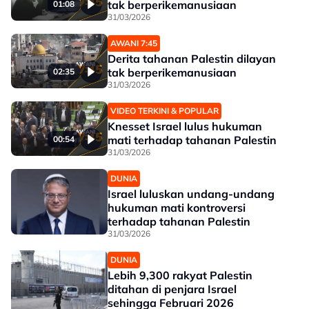
tak berperikemanusiaan
01:08
31/03/2026
AWANI 7:45
Derita tahanan Palestin dilayan
tak berperikemanusiaan
02:35
31/03/2026
VIDEO TERKINI & POPULAR
Knesset Israel lulus hukuman
mati terhadap tahanan Palestin
00:54
31/03/2026
DUNIA
Israel luluskan undang-undang
hukuman mati kontroversi
terhadap tahanan Palestin
31/03/2026
DUNIA
Lebih 9,300 rakyat Palestin
ditahan di penjara Israel
sehingga Februari 2026