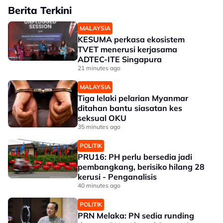
Berita Terkini
MALAYSIA
KESUMA perkasa ekosistem
TVET menerusi kerjasama
ADTEC-ITE Singapura
21 minutes ago
MALAYSIA
Tiga lelaki pelarian Myanmar
ditahan bantu siasatan kes
seksual OKU
35 minutes ago
POLITIK
PRU16: PH perlu bersedia jadi
pembangkang, berisiko hilang 28
kerusi - Penganalisis
40 minutes ago
POLITIK
PRN Melaka: PN sedia runding