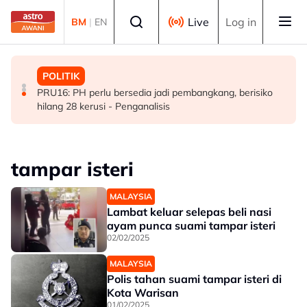
Skip to main content
Select language
Live
Log in
BM
|
EN
MALAYSIA
MALAYSIA
POLITIK
KESUMA perkasa ekosistem TVET menerusi kerjasama
Tiga lelaki pelarian Myanmar ditahan bantu siasatan kes
PRU16: PH perlu bersedia jadi pembangkang, berisiko
ADTEC-ITE Singapura
seksual OKU
hilang 28 kerusi - Penganalisis
tampar isteri
MALAYSIA
Lambat keluar selepas beli nasi
ayam punca suami tampar isteri
02/02/2025
MALAYSIA
Polis tahan suami tampar isteri di
Kota Warisan
01/02/2025