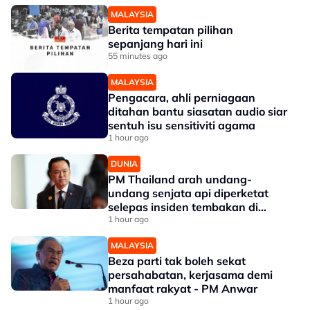
MALAYSIA
Berita tempatan pilihan
sepanjang hari ini
55 minutes ago
MALAYSIA
Pengacara, ahli perniagaan
ditahan bantu siasatan audio siar
sentuh isu sensitiviti agama
1 hour ago
DUNIA
PM Thailand arah undang-
undang senjata api diperketat
selepas insiden tembakan di
sekolah
1 hour ago
MALAYSIA
Beza parti tak boleh sekat
persahabatan, kerjasama demi
manfaat rakyat - PM Anwar
1 hour ago