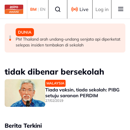
Skip to main content
Select language
Live
Log in
BM
|
EN
MALAYSIA
MALAYSIA
DUNIA
Berita tempatan pilihan sepanjang hari ini
Pengacara, ahli perniagaan ditahan bantu siasatan
PM Thailand arah undang-undang senjata api diperketat
audio siar sentuh isu sensitiviti agama
selepas insiden tembakan di sekolah
tidak dibenar bersekolah
MALAYSIA
Tiada vaksin, tiada sekolah: PIBG
setuju saranan PERDIM
27/02/2019
Berita Terkini