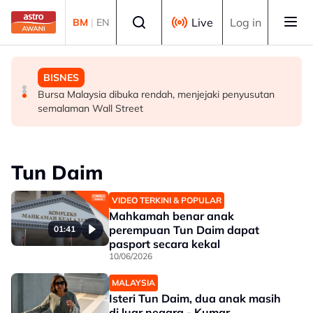
Skip to main content
Select language
Live
Log in
BM
|
EN
DUNIA
MALAYSIA
BISNES
Konvoi Darat Palestin tiba di Gaziantep dalam
Siasatan segera tragedi renjatan elektrik tiga anggota
Bursa Malaysia dibuka rendah, menjejaki penyusutan
perjalanan ke wilayah Palestin
polis - Saifuddin Nasution
semalaman Wall Street
Tun Daim
VIDEO TERKINI & POPULAR
Mahkamah benar anak
perempuan Tun Daim dapat
01:41
pasport secara kekal
10/06/2026
MALAYSIA
Isteri Tun Daim, dua anak masih
di luar negara - Kumar