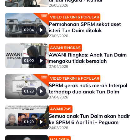
26/05/2026
VIDEO TERKINI & POPULAR
Permohonan SPRM sekat aset
isteri Tun Daim ditolak
02:04
23/05/2026
AWANI RINGKAS
AWANI Ringkas: Anak Tun Daim
mengaku tidak bersalah
01:00
07/04/2026
VIDEO TERKINI & POPULAR
SPRM gerak notis merah Interpol
terhadap dua anak Tun Daim
01:23
07/04/2026
AWANI 7:45
Semua anak Tun Daim akan hadir
ke SPRM 6 April ini - Peguam
01:29
24/03/2026
MALAYSIA