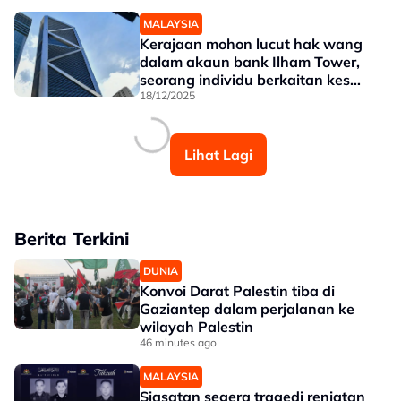
MALAYSIA
Kerajaan mohon lucut hak wang
dalam akaun bank Ilham Tower,
seorang individu berkaitan kes
Tun Daim
18/12/2025
Lihat Lagi
Berita Terkini
DUNIA
Konvoi Darat Palestin tiba di
Gaziantep dalam perjalanan ke
wilayah Palestin
46 minutes ago
MALAYSIA
Siasatan segera tragedi renjatan