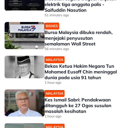
elektrik tiga anggota polis -
Saifuddin Nasution
51 minutes ago
BISNES
Bursa Malaysia dibuka rendah,
menjejaki penyusutan
semalaman Wall Street
56 minutes ago
MALAYSIA
Bekas Ketua Hakim Negara Tun
Mohamed Eusoff Chin meninggal
dunia pada usia 91 tahun
1 hour ago
MALAYSIA
Kes Ismail Sabri: Pendakwaan
ditangguh ke 27 Ogos susulan
masalah kesihatan
1 hour ago
MALAYSIA