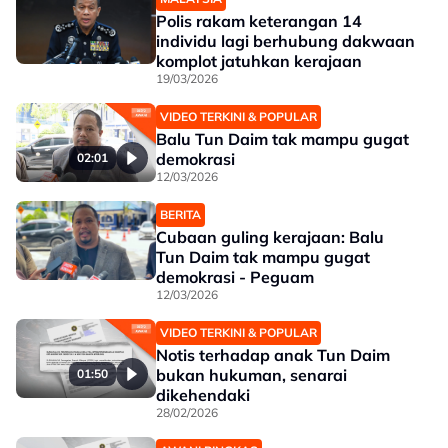
Polis rakam keterangan 14
individu lagi berhubung dakwaan
komplot jatuhkan kerajaan
19/03/2026
VIDEO TERKINI & POPULAR
Balu Tun Daim tak mampu gugat
demokrasi
02:01
12/03/2026
BERITA
Cubaan guling kerajaan: Balu
Tun Daim tak mampu gugat
demokrasi - Peguam
12/03/2026
VIDEO TERKINI & POPULAR
Notis terhadap anak Tun Daim
bukan hukuman, senarai
01:50
dikehendaki
28/02/2026