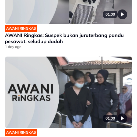
01:00
AWANI RINGKAS
AWANI Ringkas: Suspek bukan juruterbang pandu
pesawat, seludup dadah
1 day ago
01:00
AWANI RINGKAS