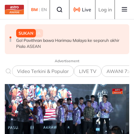
Skip to main content
Select language
Live
Log in
BM
|
EN
MALAYSIA
MALAYSIA
SUKAN
Berita tempatan pilihan sepanjang hari ini
Bapa lemas cuba selamatkan anak jatuh kolam ikan
Gol Pavithran bawa Harimau Malaya ke separuh akhir
Piala ASEAN
Advertisement
Video Terkini & Popular
LIVE TV
AWANI 7:4