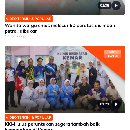
01:35
VIDEO TERKINI & POPULAR
Wanita warga emas melecur 50 peratus disimbah
petrol, dibakar
12 hours ago
01:21
VIDEO TERKINI & POPULAR
KKM lulus peruntukan segera tambah baik
kemudahan di Kemar