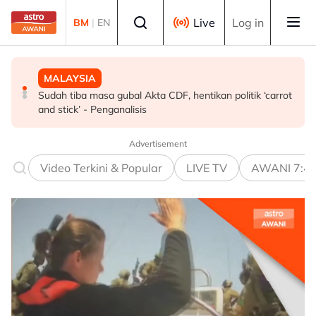
Skip to main content
Select language
Live
Log in
BM
|
EN
MALAYSIA
MALAYSIA
MALAYSIA
PBT diminta kenal pasti tanah rintis kosong untuk
Sudah tiba masa gubal Akta CDF, hentikan politik ‘carrot
Dasar yang baik perlu ambil kira realiti kehidupan rakyat
pertanian bandar - Exco
and stick’ - Penganalisis
- Amirudin
Advertisement
Video Terkini & Popular
LIVE TV
AWANI 7:4