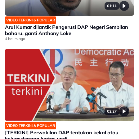
01:11
VIDEO TERKINI & POPULAR
Arul Kumar dilantik Pengerusi DAP Negeri Sembilan
baharu, ganti Anthony Loke
4 hours ago
02:27
VIDEO TERKINI & POPULAR
[TERKINI] Perwakilan DAP tentukan kekal atau
keluar dengan kertas undi