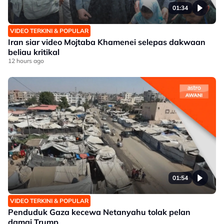
01:34
VIDEO TERKINI & POPULAR
Iran siar video Mojtaba Khamenei selepas dakwaan
beliau kritikal
12 hours ago
01:54
VIDEO TERKINI & POPULAR
Penduduk Gaza kecewa Netanyahu tolak pelan
damai Trump