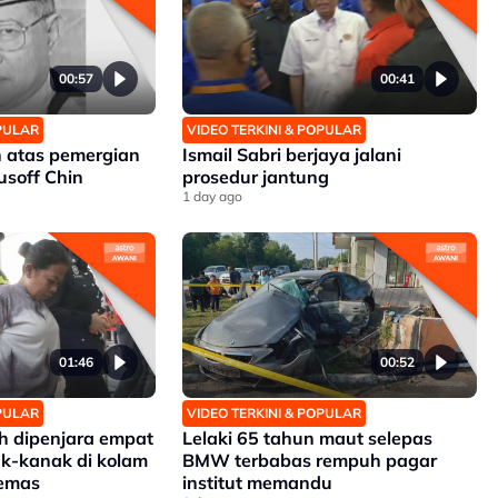
00:57
00:41
OPULAR
VIDEO TERKINI & POPULAR
 atas pemergian
Ismail Sabri berjaya jalani
soff Chin
prosedur jantung
1 day ago
01:46
00:52
OPULAR
VIDEO TERKINI & POPULAR
 dipenjara empat
Lelaki 65 tahun maut selepas
k-kanak di kolam
BMW terbabas rempuh pagar
lemas
institut memandu