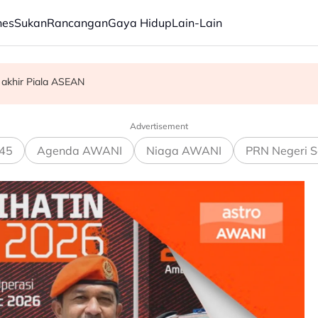
nes
Sukan
Rancangan
Gaya Hidup
Lain-Lain
 akhir Piala ASEAN
am ikan
Advertisement
45
Agenda AWANI
Niaga AWANI
PRN Negeri S