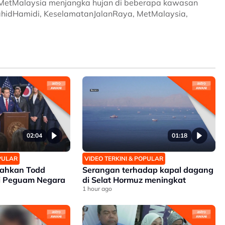
 MetMalaysia menjangka hujan di beberapa kawasan
ZahidHamidi, KeselamatanJalanRaya, MetMalaysia,
02:04
01:18
OPULAR
VIDEO TERKINI & POPULAR
sahkan Todd
Serangan terhadap kapal dagang
i Peguam Negara
di Selat Hormuz meningkat
1 hour ago