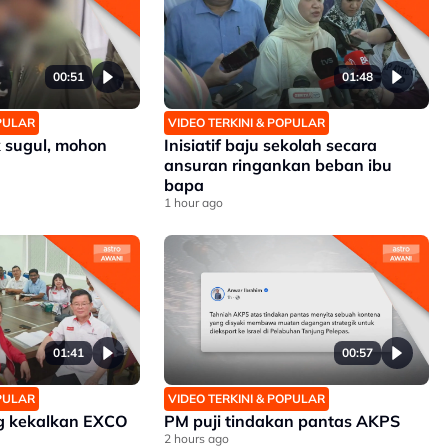
00:51
01:48
OPULAR
VIDEO TERKINI & POPULAR
 sugul, mohon
Inisiatif baju sekolah secara
ansuran ringankan beban ibu
bapa
1 hour ago
01:41
00:57
OPULAR
VIDEO TERKINI & POPULAR
g kekalkan EXCO
PM puji tindakan pantas AKPS
2 hours ago