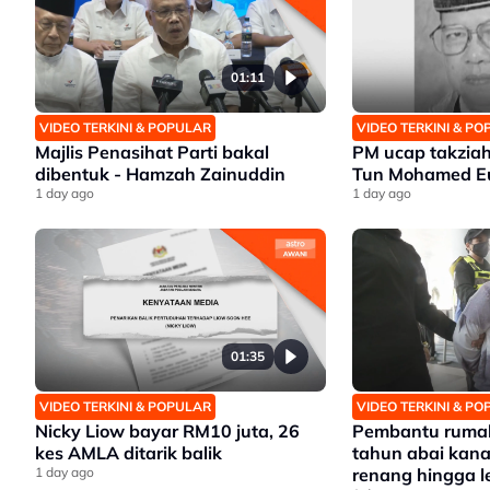
01:11
VIDEO TERKINI & POPULAR
VIDEO TERKINI & P
Majlis Penasihat Parti bakal
PM ucap takziah
dibentuk - Hamzah Zainuddin
Tun Mohamed Eu
1 day ago
1 day ago
01:35
VIDEO TERKINI & POPULAR
VIDEO TERKINI & P
Nicky Liow bayar RM10 juta, 26
Pembantu rumah
kes AMLA ditarik balik
tahun abai kana
1 day ago
renang hingga 