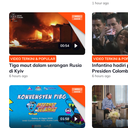
1 hour ago
00:54
VIDEO TERKINI & POPULAR
VIDEO TERKINI & P
Tiga maut dalam serangan Rusia
Infantino hadiri
di Kyiv
Presiden Colomb
6 hours ago
6 hours ago
01:58