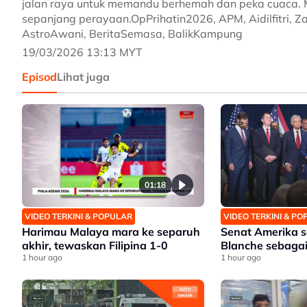
jalan raya untuk memandu berhemah dan peka cuaca.
sepanjang perayaan.OpPrihatin2026, APM, Aidilfitri, 
AstroAwani, BeritaSemasa, BalikKampung
19/03/2026 13:13 MYT
Episod
Lihat juga
01:18
VIDEO TERKINI & POPULAR
VIDEO TERKINI & P
Harimau Malaya mara ke separuh
Senat Amerika 
akhir, tewaskan Filipina 1-0
Blanche sebaga
1 hour ago
1 hour ago