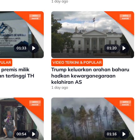
1 day ago
01:33
01:20
OPULAR
VIDEO TERKINI & POPULAR
premis milik
Trump keluarkan arahan baharu
n tertinggi TH
hadkan kewarganegaraan
kelahiran AS
1 day ago
00:54
01:16