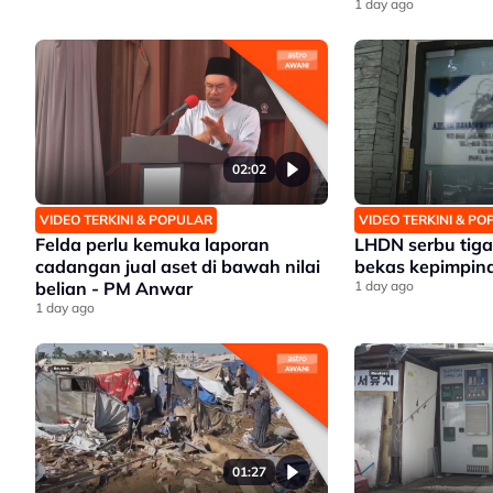
1 day ago
02:02
VIDEO TERKINI & POPULAR
VIDEO TERKINI & P
Felda perlu kemuka laporan
LHDN serbu tiga 
cadangan jual aset di bawah nilai
bekas kepimpina
belian - PM Anwar
1 day ago
1 day ago
01:27