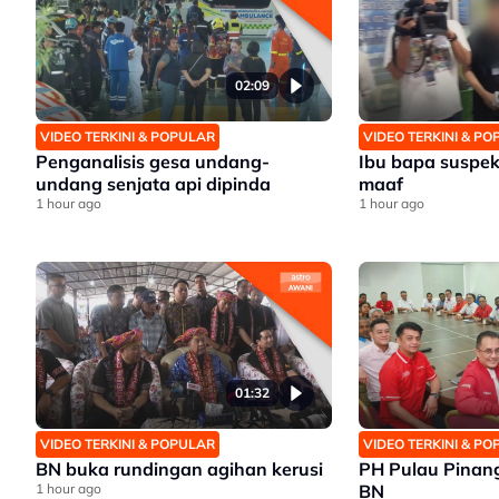
02:09
VIDEO TERKINI & POPULAR
VIDEO TERKINI & P
Penganalisis gesa undang-
Ibu bapa suspek
undang senjata api dipinda
maaf
1 hour ago
1 hour ago
01:32
VIDEO TERKINI & POPULAR
VIDEO TERKINI & P
BN buka rundingan agihan kerusi
PH Pulau Pinan
1 hour ago
BN