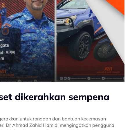
set dikerahkan sempena
igerakkan untuk rondaan dan bantuan kecemasan
k Seri Dr Ahmad Zahid Hamidi mengingatkan pengguna