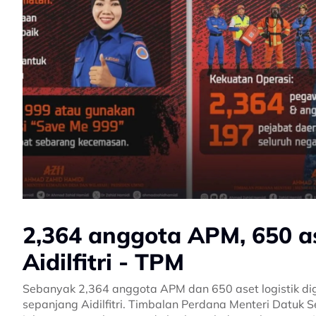
2,364 anggota APM, 650 a
Aidilfitri - TPM
Sebanyak 2,364 anggota APM dan 650 aset logistik d
sepanjang Aidilfitri. Timbalan Perdana Menteri Datu