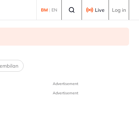
Select language
Live
Log in
BM
|
EN
embilan
Advertisement
Advertisement