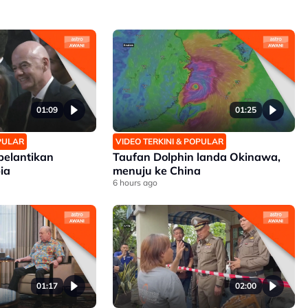
01:09
01:25
OPULAR
VIDEO TERKINI & POPULAR
 pelantikan
Taufan Dolphin landa Okinawa,
ia
menuju ke China
6 hours ago
01:17
02:00