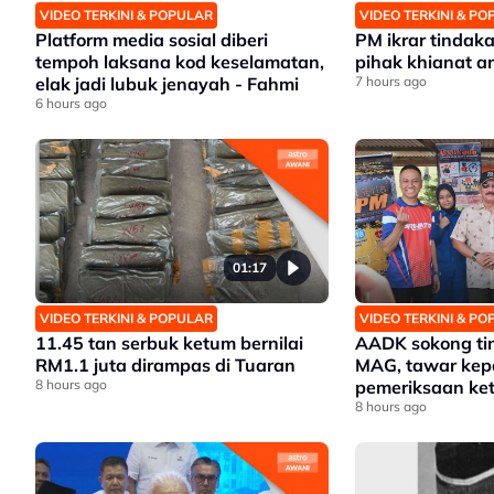
VIDEO TERKINI & POPULAR
VIDEO TERKINI & P
Platform media sosial diberi
PM ikrar tindak
tempoh laksana kod keselamatan,
pihak khianat 
elak jadi lubuk jenayah - Fahmi
7 hours ago
6 hours ago
01:17
VIDEO TERKINI & POPULAR
VIDEO TERKINI & P
11.45 tan serbuk ketum bernilai
AADK sokong ti
RM1.1 juta dirampas di Tuaran
MAG, tawar kep
8 hours ago
pemeriksaan ket
8 hours ago