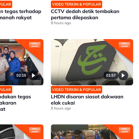
OPULAR
VIDEO TERKINI & POPULAR
an tegas terhadap
CCTV dedah detik tembakan
amanah rakyat
pertama dilepaskan
8 hours ago
02:15
01:57
OPULAR
VIDEO TERKINI & POPULAR
ndakan tegas
LHDN disaran siasat dakwaan
akaran
elak cukai
at
8 hours ago