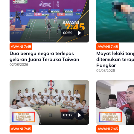
00:59
AWANI 7:45
AWANI 7:45
Dua beregu negara terlepas
Mayat lelaki tanp
gelaran Juara Terbuka Taiwan
ditemukan terap
02/08/2026
Pangkor
02/08/2026
01:12
AWANI 7:45
AWANI 7:45