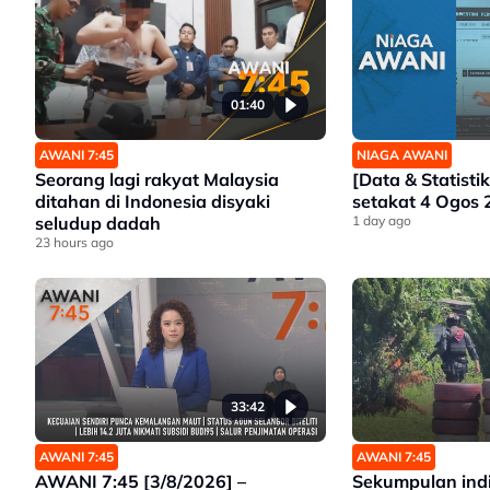
01:40
AWANI 7:45
NIAGA AWANI
Seorang lagi rakyat Malaysia
[Data & Statisti
ditahan di Indonesia disyaki
setakat 4 Ogos
seludup dadah
1 day ago
23 hours ago
33:42
AWANI 7:45
AWANI 7:45
AWANI 7:45 [3/8/2026] –
Sekumpulan indi