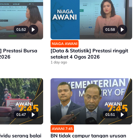
01:52
01:58
NIAGA AWANI
k] Prestasi Bursa
[Data & Statistik] Prestasi ringgit
 2026
setakat 4 Ogos 2026
1 day ago
01:47
01:51
AWANI 7:45
vidu serang balai
BN tidak campur tangan urusan