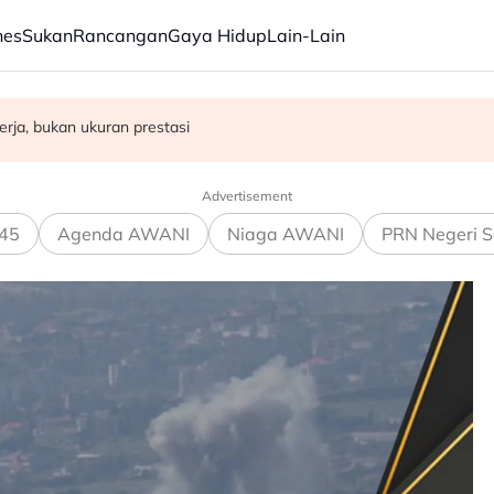
nes
Sukan
Rancangan
Gaya Hidup
Lain-Lain
emudahan kesihatan, infrastruktur awam di Gaza
rja, bukan ukuran prestasi
rasuah - Syed Ahmad Idid
Advertisement
45
Agenda AWANI
Niaga AWANI
PRN Negeri S