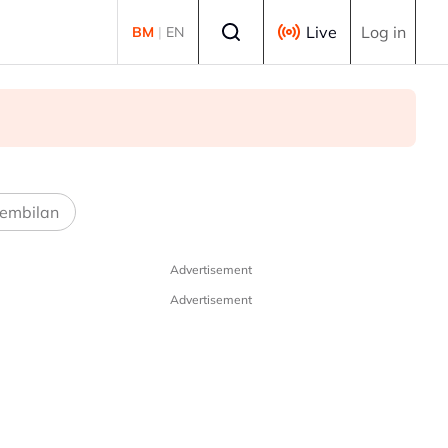
Select language
Live
Log in
BM
|
EN
embilan
Advertisement
Advertisement