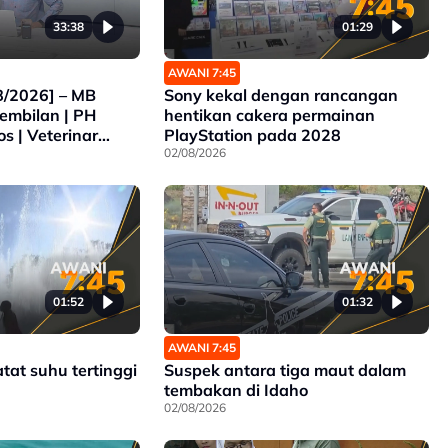
33:38
01:29
AWANI 7:45
8/2026] – MB
Sony kekal dengan rancangan
embilan | PH
hentikan cakera permainan
s | Veterinar
PlayStation pada 2028
judis | JPJ Tidak
02/08/2026
 Jika Kemalangan
01:52
01:32
AWANI 7:45
tat suhu tertinggi
Suspek antara tiga maut dalam
tembakan di Idaho
02/08/2026