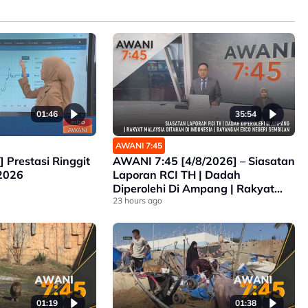
01:46
35:54
AWANI 7:45
] Prestasi Ringgit
AWANI 7:45 [4/8/2026] – Siasatan
 2026
Laporan RCI TH | Dadah
Diperolehi Di Ampang | Rakyat
Malaysia Ditahan Di Indonesia |
23 hours ago
Bayangan Exco Negeri Sembilan
01:19
01:38