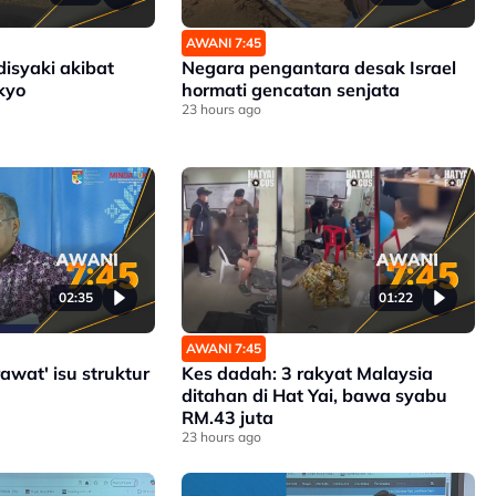
AWANI 7:45
disyaki akibat
Negara pengantara desak Israel
kyo
hormati gencatan senjata
23 hours ago
02:35
01:22
AWANI 7:45
rawat' isu struktur
Kes dadah: 3 rakyat Malaysia
ditahan di Hat Yai, bawa syabu
RM.43 juta
23 hours ago