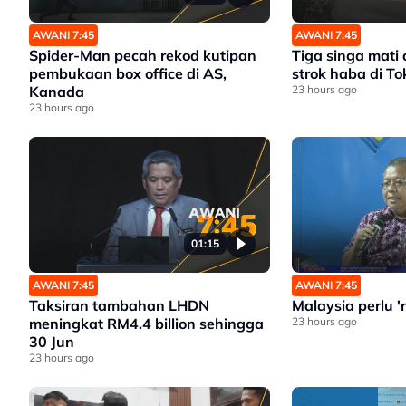
AWANI 7:45
AWANI 7:45
Spider-Man pecah rekod kutipan
Tiga singa mati 
pembukaan box office di AS,
strok haba di To
Kanada
23 hours ago
23 hours ago
01:15
AWANI 7:45
AWANI 7:45
Taksiran tambahan LHDN
Malaysia perlu '
meningkat RM4.4 billion sehingga
23 hours ago
30 Jun
23 hours ago