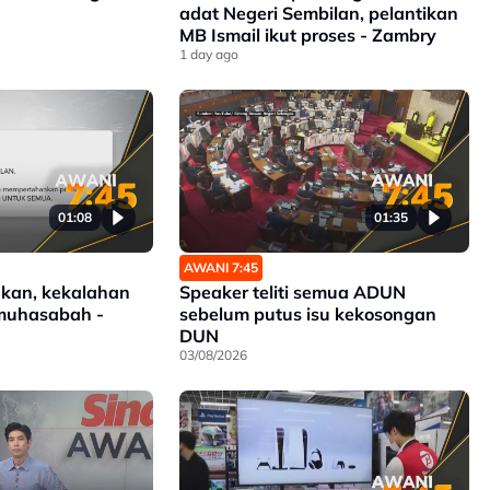
adat Negeri Sembilan, pelantikan
MB Ismail ikut proses - Zambry
1 day ago
01:08
01:35
AWANI 7:45
kan, kekalahan
Speaker teliti semua ADUN
muhasabah -
sebelum putus isu kekosongan
DUN
03/08/2026