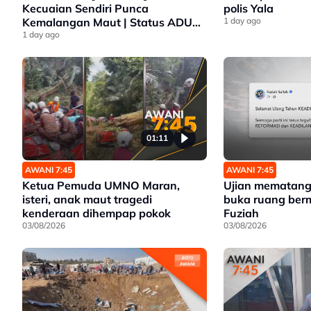
Kecuaian Sendiri Punca
polis Yala
Kemalangan Maut | Status ADUN
1 day ago
Selangor Diteliti | Lebih 14.2 Juta
1 day ago
Nikmati Subsidi BUDI95 | Salur
Penjimatan Operasi
01:11
AWANI 7:45
AWANI 7:45
Ketua Pemuda UMNO Maran,
Ujian mematang
isteri, anak maut tragedi
buka ruang ber
kenderaan dihempap pokok
Fuziah
03/08/2026
03/08/2026