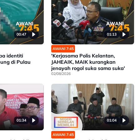
00:47
01:13
AWANI 7:45
a identiti
'Kerjasama Polis Kelantan,
ung di Pulau
JAHEAIK, MAIK kurangkan
jenayah rogol suka sama suka'
02/08/2026
01:34
01:04
AWANI 7:45