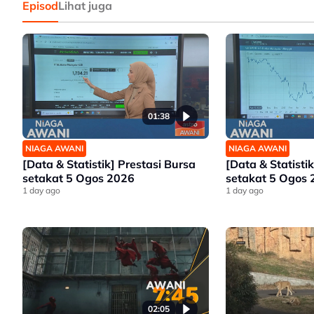
Episod
Lihat juga
01:38
NIAGA AWANI
NIAGA AWANI
[Data & Statistik] Prestasi Bursa
[Data & Statistik
setakat 5 Ogos 2026
setakat 5 Ogos
1 day ago
1 day ago
02:05