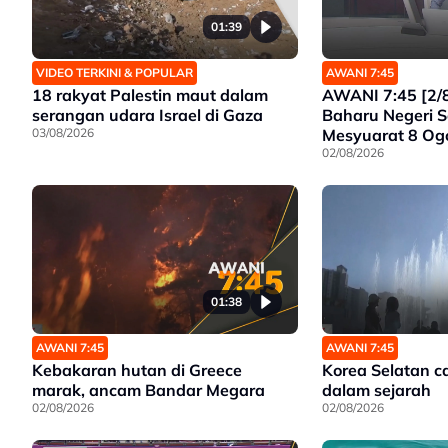
01:39
VIDEO TERKINI & POPULAR
AWANI 7:45
18 rakyat Palestin maut dalam
AWANI 7:45 [2/
serangan udara Israel di Gaza
Baharu Negeri S
03/08/2026
Mesyuarat 8 Ogo
Siasat Tanpa Pre
02/08/2026
Sokong Program
01:38
AWANI 7:45
AWANI 7:45
Kebakaran hutan di Greece
Korea Selatan ca
marak, ancam Bandar Megara
dalam sejarah
02/08/2026
02/08/2026