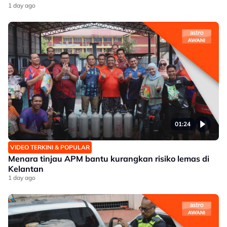
1 day ago
01:24
VIDEO TERKINI & POPULAR
Menara tinjau APM bantu kurangkan risiko lemas di
Kelantan
1 day ago