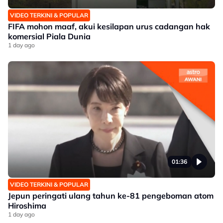
VIDEO TERKINI & POPULAR
FIFA mohon maaf, akui kesilapan urus cadangan hak
komersial Piala Dunia
1 day ago
01:36
VIDEO TERKINI & POPULAR
Jepun peringati ulang tahun ke-81 pengeboman atom
Hiroshima
1 day ago