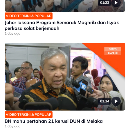
01:23
VIDEO TERKINI & POPULAR
Johor laksana Program Semarak Maghrib dan Isyak
perkasa solat berjemaah
1 day ago
01:34
VIDEO TERKINI & POPULAR
BN mahu pertahan 21 kerusi DUN di Melaka
1 day ago