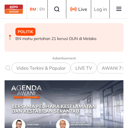
Skip to main content
Select language
Live
Log in
BM
|
EN
POLITIK
POLITIK
DUNIA
BN mahu pertahan 21 kerusi DUN di Melaka
‘Kalau saya dianggap orang luar, jelas kenyanyukan itu’
Trump dakwa kompleks ketenteraan besar sedang
– Zahid
dibina di White House
Advertisement
Video Terkini & Popular
LIVE TV
AWANI 7:4