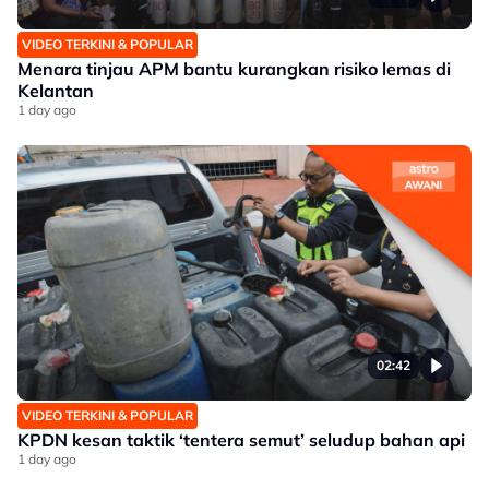
VIDEO TERKINI & POPULAR
Menara tinjau APM bantu kurangkan risiko lemas di
Kelantan
1 day ago
02:42
VIDEO TERKINI & POPULAR
KPDN kesan taktik ‘tentera semut’ seludup bahan api
1 day ago