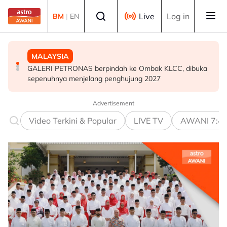
Skip to main content
Select language
Live
Log in
BM
|
EN
MALAYSIA
HIBURAN
DUNIA
GALERI PETRONAS berpindah ke Ombak KLCC, dibuka
M. Nasir pilih Aliff Aziz, Melinda Dadew hidupkan kisah
Sultan Brunei titah gelaran diraja isteri Putera Abdul
sepenuhnya menjelang penghujung 2027
Mansur & Liu
Malik ditarik balik serta-merta
Advertisement
Video Terkini & Popular
LIVE TV
AWANI 7:4