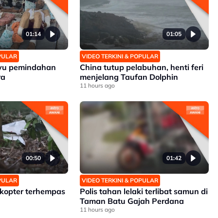
01:14
01:05
OPULAR
VIDEO TERKINI & POPULAR
ayu pemindahan
China tutup pelabuhan, henti feri
ra
menjelang Taufan Dolphin
11 hours ago
00:50
01:42
OPULAR
VIDEO TERKINI & POPULAR
kopter terhempas
Polis tahan lelaki terlibat samun di
Taman Batu Gajah Perdana
11 hours ago