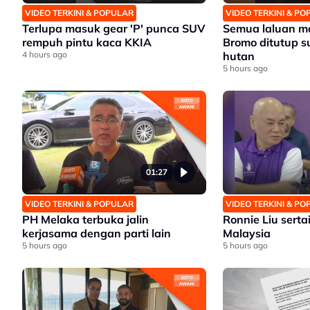
VIDEO TERKINI & POPULAR
VIDEO TERKINI & P
Terlupa masuk gear 'P' punca SUV
Semua laluan m
rempuh pintu kaca KKIA
Bromo ditutup s
4 hours ago
hutan
5 hours ago
01:27
VIDEO TERKINI & POPULAR
VIDEO TERKINI & P
PH Melaka terbuka jalin
Ronnie Liu serta
kerjasama dengan parti lain
Malaysia
5 hours ago
5 hours ago