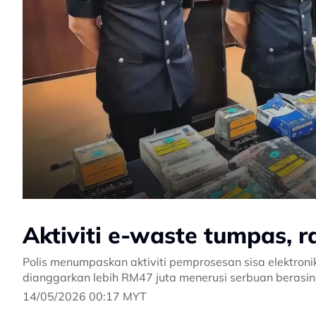
Aktiviti e-waste tumpas, 
Polis menumpaskan aktiviti pemprosesan sisa elektron
dianggarkan lebih RM47 juta menerusi serbuan berasing
14/05/2026 00:17 MYT