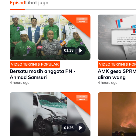
Episod
Lihat juga
01:38
VIDEO TERKINI & POPULAR
VIDEO TERKINI & P
Bersatu masih anggota PN -
AMK gesa SPRM,
Ahmad Samsuri
aliran wang
4 hours ago
4 hours ago
01:26