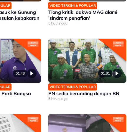
OPULAR
VIDEO TERKINI & POPULAR
asuk ke Gunung
Tiong kritik, dakwa MAG alami
usulan kebakaran
'sindrom penafian'
5 hours ago
01:43
01:31
OPULAR
VIDEO TERKINI & POPULAR
i Parti Bangsa
PN sedia berunding dengan BN
5 hours ago