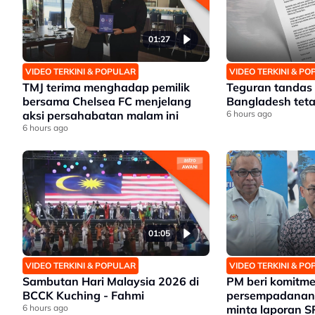
01:27
VIDEO TERKINI & POPULAR
VIDEO TERKINI & P
TMJ terima menghadap pemilik
Teguran tandas 
bersama Chelsea FC menjelang
Bangladesh teta
aksi persahabatan malam ini
6 hours ago
6 hours ago
01:05
VIDEO TERKINI & POPULAR
VIDEO TERKINI & P
Sambutan Hari Malaysia 2026 di
PM beri komitm
BCCK Kuching - Fahmi
persempadanan
6 hours ago
minta laporan S