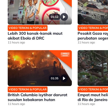
01:12
VIDEO TERKINI & POPULAR
VIDEO TERKINI & P
Lebih 300 kanak-kanak maut
Pesakit Gaza r
akibat Ebola di DRC
perubatan sege
11 hours ago
11 hours ago
01:35
VIDEO TERKINI & POPULAR
VIDEO TERKINI & P
British Columbia isytihar darurat
Empat maut heli
susulan kebakaran hutan
di Rio de Janeiro
11 hours ago
11 hours ago