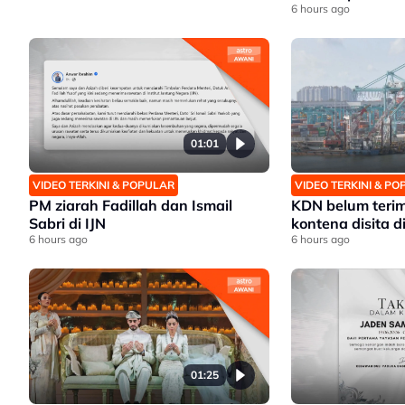
6 hours ago
01:01
VIDEO TERKINI & POPULAR
VIDEO TERKINI & P
PM ziarah Fadillah dan Ismail
KDN belum teri
Sabri di IJN
kontena disita d
6 hours ago
6 hours ago
01:25