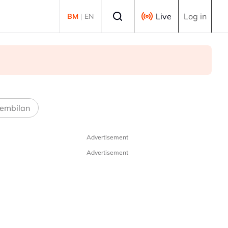
Select language
Live
Log in
BM
|
EN
Thye
embilan
Advertisement
Advertisement