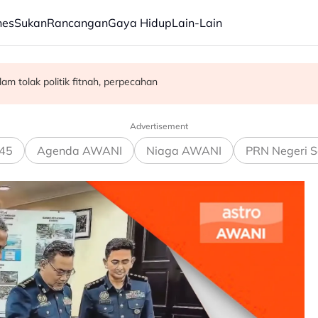
nes
Sukan
Rancangan
Gaya Hidup
Lain-Lain
ngan Malaysia-Indonesia
m tolak politik fitnah, perpecahan
egah penyalahgunaan dadah dalam kalangan kanak-kanak - Lee Lam 
Advertisement
45
Agenda AWANI
Niaga AWANI
PRN Negeri S