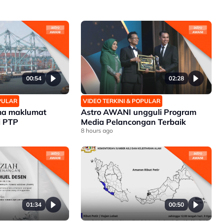
00:54
02:28
OPULAR
VIDEO TERKINI & POPULAR
ma maklumat
Astro AWANI ungguli Program
i PTP
Media Pelancongan Terbaik
8 hours ago
01:34
00:50