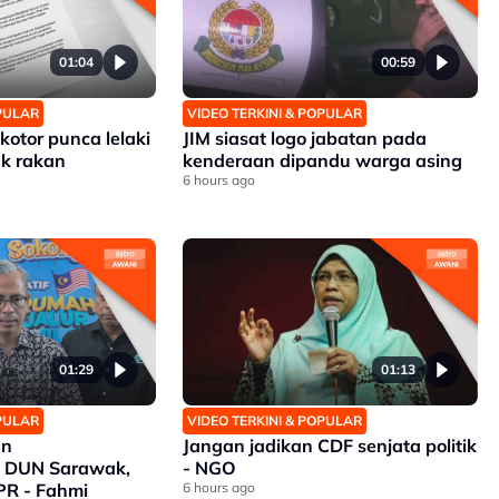
01:04
00:59
OPULAR
VIDEO TERKINI & POPULAR
kotor punca lelaki
JIM siasat logo jabatan pada
k rakan
kenderaan dipandu warga asing
6 hours ago
01:29
01:13
OPULAR
VIDEO TERKINI & POPULAR
en
Jangan jadikan CDF senjata politik
 DUN Sarawak,
- NGO
PR - Fahmi
6 hours ago