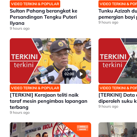
VIDEO TERKINI & POPULAR
VIDEO TERKINI & P
Sultan Pahang berangkat ke
Tunku Azizah du
Persandingan Tengku Puteri
pemergian bayi
Ilyana
9 hours ago
9 hours ago
02:00
VIDEO TERKINI & POPULAR
VIDEO TERKINI & P
[TERKINI] Kerajaan teliti naik
[TERKINI] Data 
taraf mesin pengimbas lapangan
diperoleh suku 
terbang
9 hours ago
9 hours ago