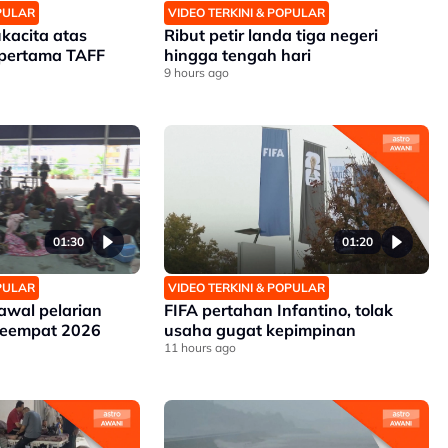
OPULAR
VIDEO TERKINI & POPULAR
kacita atas
Ribut petir landa tiga negeri
 pertama TAFF
hingga tengah hari
9 hours ago
01:30
01:20
OPULAR
VIDEO TERKINI & POPULAR
awal pelarian
FIFA pertahan Infantino, tolak
keempat 2026
usaha gugat kepimpinan
11 hours ago