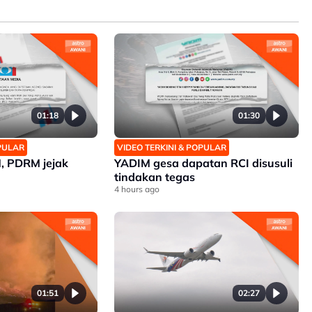
01:18
01:30
OPULAR
VIDEO TERKINI & POPULAR
 PDRM jejak
YADIM gesa dapatan RCI disusuli
tindakan tegas
4 hours ago
01:51
02:27