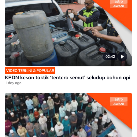
02:42
VIDEO TERKINI & POPULAR
KPDN kesan taktik ‘tentera semut’ seludup bahan api
1 day ago