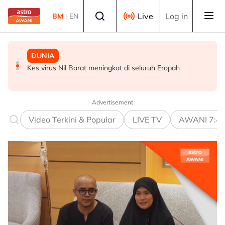
Skip to main content
Select language
Live
Log in
BM
|
EN
MALAYSIA
DUNIA
POLITIK
Ancaman penipuan digital kian serius, kerugian hampir
Kes virus Nil Barat meningkat di seluruh Eropah
Lima Ahli Parlimen PKR kecewa MyKHAS Parlimen
RM3 bilion
Ampang disekat
Advertisement
Video Terkini & Popular
LIVE TV
AWANI 7:4