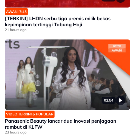
AWANI 7:45
[TERKINI] LHDN serbu tiga premis milik bekas
kepimpinan tertinggi Tabung Haji
21 hours ago
02:54
VIDEO TERKINI & POPULAR
Panasonic Beauty lancar dua inovasi penjagaan
rambut di KLFW
23 hours ago