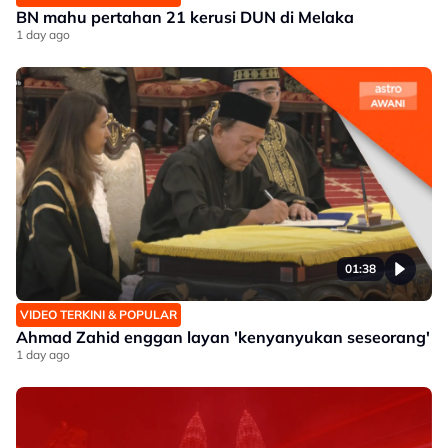
BN mahu pertahan 21 kerusi DUN di Melaka
1 day ago
01:38
VIDEO TERKINI & POPULAR
Ahmad Zahid enggan layan 'kenyanyukan seseorang'
1 day ago