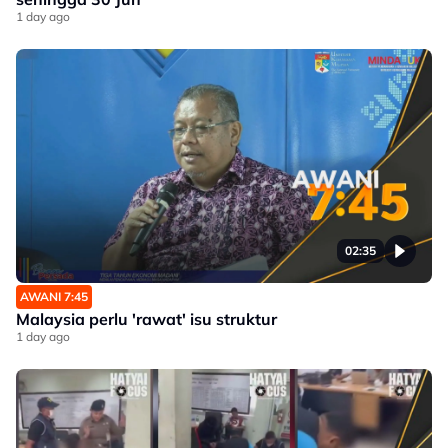
1 day ago
02:35
AWANI 7:45
Malaysia perlu 'rawat' isu struktur
1 day ago