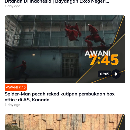
Ditahan Di Indonesia | Bayangan Exco Negeri
Sembilan
1 day ago
02:05
AWANI 7:45
Spider-Man pecah rekod kutipan pembukaan box
office di AS, Kanada
1 day ago