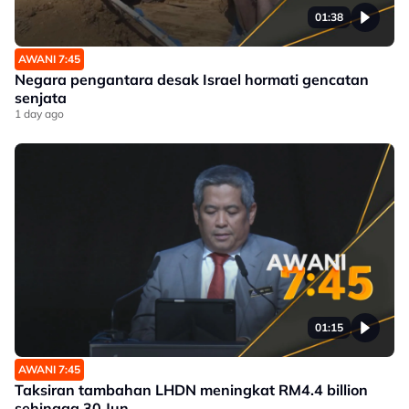
01:38
AWANI 7:45
Negara pengantara desak Israel hormati gencatan
senjata
1 day ago
01:15
AWANI 7:45
Taksiran tambahan LHDN meningkat RM4.4 billion
sehingga 30 Jun