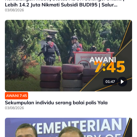
Lebih 14.2 Juta Nikmati Subsidi BUDI95 | Salur
Penjimatan Operasi
03/08/2026
01:47
AWANI 7:45
Sekumpulan individu serang balai polis Yala
03/08/2026