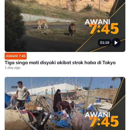
01:19
AWANI 7:45
Tiga singa mati disyaki akibat strok haba di Tokyo
1 day ago