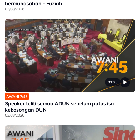
bermuhasabah - Fuziah
03/08/2026
01:35
AWANI 7:45
Speaker teliti semua ADUN sebelum putus isu
kekosongan DUN
03/08/2026