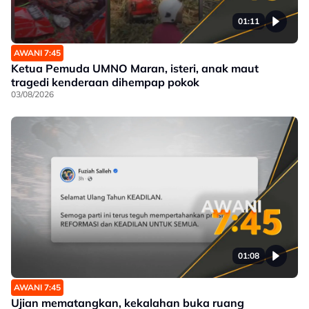
01:11
AWANI 7:45
Ketua Pemuda UMNO Maran, isteri, anak maut
tragedi kenderaan dihempap pokok
03/08/2026
01:08
AWANI 7:45
Ujian mematangkan, kekalahan buka ruang