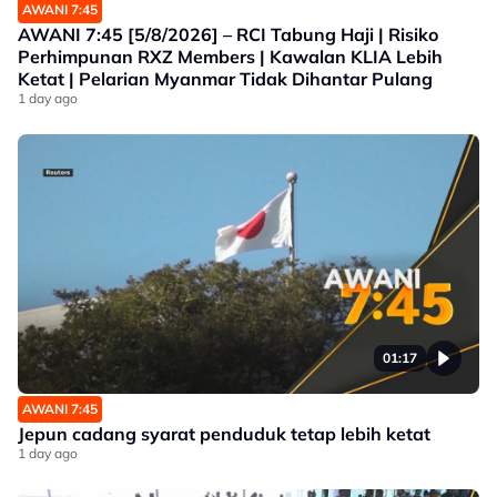
AWANI 7:45
AWANI 7:45 [5/8/2026] – RCI Tabung Haji | Risiko
Perhimpunan RXZ Members | Kawalan KLIA Lebih
Ketat | Pelarian Myanmar Tidak Dihantar Pulang
1 day ago
01:17
AWANI 7:45
Jepun cadang syarat penduduk tetap lebih ketat
1 day ago