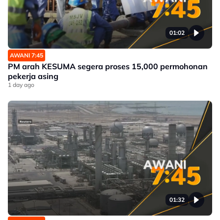
01:02
AWANI 7:45
PM arah KESUMA segera proses 15,000 permohonan
pekerja asing
1 day ago
01:32