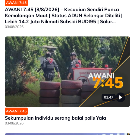
AWANI 7:45
AWANI 7:45 [3/8/2026] – Kecuaian Sendiri Punca
Kemalangan Maut | Status ADUN Selangor Diteliti |
Lebih 14.2 Juta Nikmati Subsidi BUDI95 | Salur
Penjimatan Operasi
03/08/2026
01:47
AWANI 7:45
Sekumpulan individu serang balai polis Yala
03/08/2026