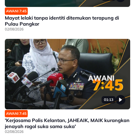
AWANI 7:45
Mayat lelaki tanpa identiti ditemukan terapung di
Pulau Pangkor
02/08/2026
01:13
AWANI 7:45
'Kerjasama Polis Kelantan, JAHEAIK, MAIK kurangkan
jenayah rogol suka sama suka'
02/08/2026