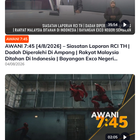
35:54
AWANI 7:45
AWANI 7:45 [4/8/2026] – Siasatan Laporan RCI TH |
Dadah Diperolehi Di Ampang | Rakyat Malaysia
Ditahan Di Indonesia | Bayangan Exco Negeri
Sembilan
04/08/2026
02:05