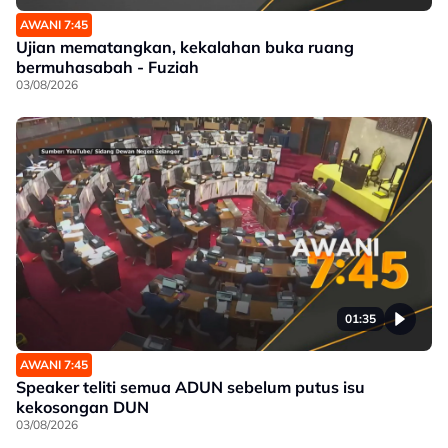
AWANI 7:45
Ujian mematangkan, kekalahan buka ruang
bermuhasabah - Fuziah
03/08/2026
01:35
AWANI 7:45
Speaker teliti semua ADUN sebelum putus isu
kekosongan DUN
03/08/2026