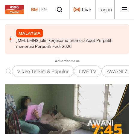
Skip to main content
Select language
Live
Log in
BM
|
EN
MALAYSIA
MALAYSIA
MALAYSIA
JMM, LMNS jalin kerjasama promosi Adat Perpatih
Kos sara hidup antara cabaran utama golongan muda
Keselamatan perlu diutamakan sebelum guna teknologi
menerusi Perpatih Fest 2026
berkeluarga - Rohani
baharu - Gobind
Advertisement
Video Terkini & Popular
LIVE TV
AWANI 7:4