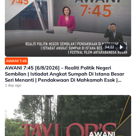
34:22
AWANI 7:45
AWANI 7:45 [6/8/2026] – Realiti Politik Negeri
Sembilan | Istiadat Angkat Sumpah Di Istana Besar
Seri Menanti | Pendakwaan Di Mahkamah Esok |
Festival Filem Antarabangsa Busan
1 day ago