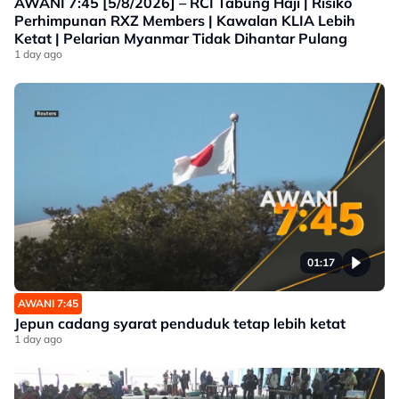
AWANI 7:45 [5/8/2026] – RCI Tabung Haji | Risiko
Perhimpunan RXZ Members | Kawalan KLIA Lebih
Ketat | Pelarian Myanmar Tidak Dihantar Pulang
1 day ago
01:17
AWANI 7:45
Jepun cadang syarat penduduk tetap lebih ketat
1 day ago