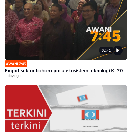
02:41
AWANI 7:45
Empat sektor baharu pacu ekosistem teknologi KL20
1 day ago