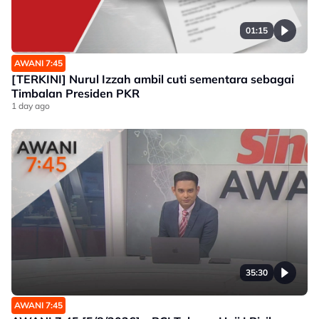
01:15
AWANI 7:45
[TERKINI] Nurul Izzah ambil cuti sementara sebagai
Timbalan Presiden PKR
1 day ago
35:30
AWANI 7:45