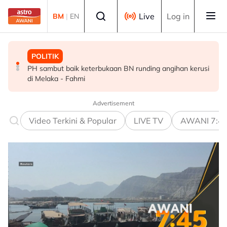
Skip to main content
Select language
Live
Log in
BM
|
EN
POLITIK
MALAYSIA
MALAYSIA
PH sambut baik keterbukaan BN runding angihan kerusi
Dua lelaki ditahan ketika sedang berlumba haram di
Dasar kebajikan perlu lindungi rakyat ketika hadapi
di Melaka - Fahmi
Kuala Kedah
kesusahan - Sim
Advertisement
Video Terkini & Popular
LIVE TV
AWANI 7:4