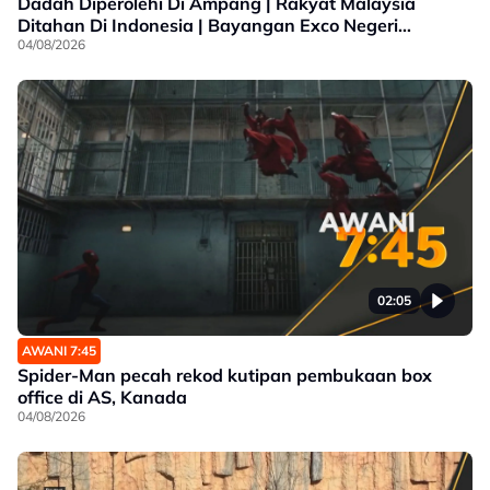
Dadah Diperolehi Di Ampang | Rakyat Malaysia
Ditahan Di Indonesia | Bayangan Exco Negeri
Sembilan
04/08/2026
02:05
AWANI 7:45
Spider-Man pecah rekod kutipan pembukaan box
office di AS, Kanada
04/08/2026