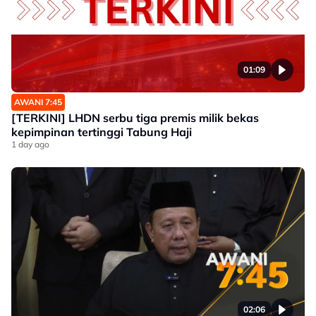
01:09
AWANI 7:45
[TERKINI] LHDN serbu tiga premis milik bekas
kepimpinan tertinggi Tabung Haji
1 day ago
02:06