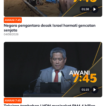
01:38
AWANI 7:45
Negara pengantara desak Israel hormati gencatan
senjata
04/08/2026
01:15
AWANI 7:45
Taksiran tambahan LHDN meningkat RM4.4 billion