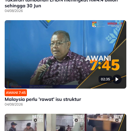
sehingga 30 Jun
04/08/2026
02:35
AWANI 7:45
Malaysia perlu 'rawat' isu struktur
04/08/2026