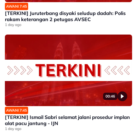
AWANI 7:45
[TERKINI] Juruterbang disyaki seludup dadah: Polis
rakam keterangan 2 petugas AVSEC
1 day ago
00:46
AWANI 7:45
[TERKINI] Ismail Sabri selamat jalani prosedur implan
alat pacu jantung - IJN
1 day ago