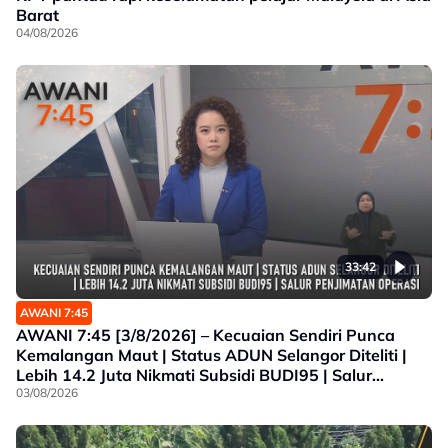
Barat
04/08/2026
33:42
AWANI 7:45
AWANI 7:45 [3/8/2026] – Kecuaian Sendiri Punca
Kemalangan Maut | Status ADUN Selangor Diteliti |
Lebih 14.2 Juta Nikmati Subsidi BUDI95 | Salur
Penjimatan Operasi
03/08/2026