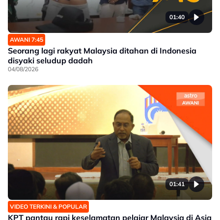
01:40
AWANI 7:45
Seorang lagi rakyat Malaysia ditahan di Indonesia
disyaki seludup dadah
04/08/2026
01:41
VIDEO TERKINI & POPULAR
KPT pantau rapi keselamatan pelajar Malaysia di Asia