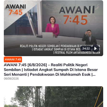
34:22
AWANI 7:45
AWANI 7:45 [6/8/2026] – Realiti Politik Negeri
Sembilan | Istiadat Angkat Sumpah Di Istana Besar
Seri Menanti | Pendakwaan Di Mahkamah Esok |
Festival Filem Antarabangsa Busan
06/08/2026