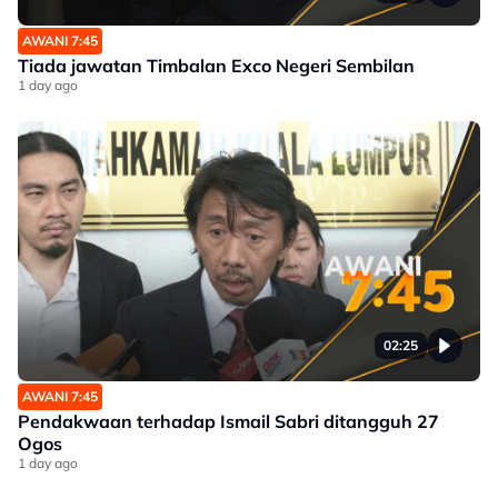
AWANI 7:45
Tiada jawatan Timbalan Exco Negeri Sembilan
1 day ago
02:25
AWANI 7:45
Pendakwaan terhadap Ismail Sabri ditangguh 27
Ogos
1 day ago