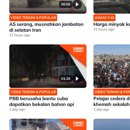
00:55
VIDEO TERKINI & POPULAR
AWANI 7:45
AS serang, musnahkan jambatan
Harga minyak k
di selatan Iran
21 hours ago
17 hours ago
01:26
VIDEO TERKINI & POPULAR
VIDEO TERKINI & P
PBB berusaha bantu cuba
Pelajar cedera 
dapatkan bekalan bahan api
khemah sekolah
1 day ago
1 day ago