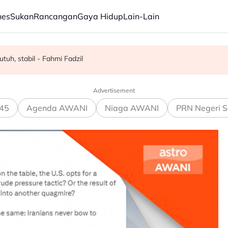
nes
Sukan
Rancangan
Gaya Hidup
Lain-Lain
Bina Dunia" 2029
O pecah undi PH' - AMK
uh, stabil - Fahmi Fadzil
Advertisement
45
Agenda AWANI
Niaga AWANI
PRN Negeri S