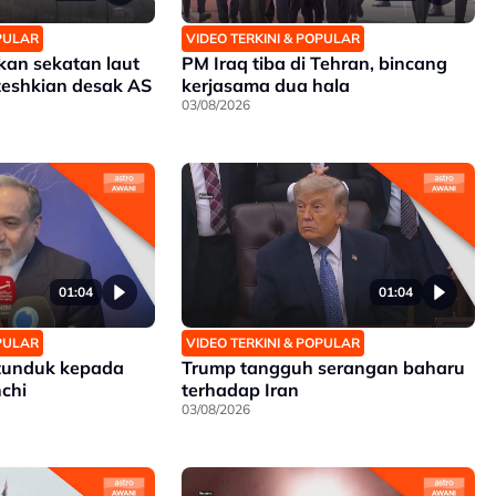
OPULAR
VIDEO TERKINI & POPULAR
an sekatan laut
PM Iraq tiba di Tehran, bincang
ezeshkian desak AS
kerjasama dua hala
03/08/2026
01:04
01:04
OPULAR
VIDEO TERKINI & POPULAR
 tunduk kepada
Trump tangguh serangan baharu
chi
terhadap Iran
03/08/2026