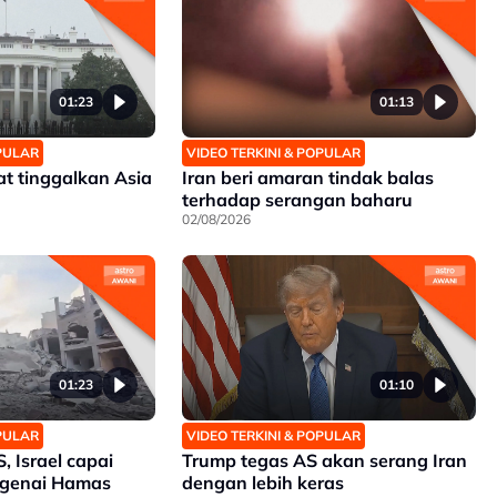
01:23
01:13
OPULAR
VIDEO TERKINI & POPULAR
at tinggalkan Asia
Iran beri amaran tindak balas
terhadap serangan baharu
02/08/2026
01:23
01:10
OPULAR
VIDEO TERKINI & POPULAR
 Israel capai
Trump tegas AS akan serang Iran
genai Hamas
dengan lebih keras