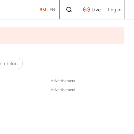
Select language
Live
Log in
BM
|
EN
embilan
Advertisement
Advertisement