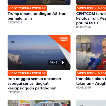
VIDEO TERKINI & POPULAR
VIDEO TERKINI & P
Trump umum rundingan AS-Iran
CENTCOM terusk
bermula isnin
ke atas Iran, P
03/08/2026
patuhi MOU
03/08/2026
01:48
VIDEO TERKINI & POPULAR
VIDEO TERKINI & P
Iran anggap semua ancaman
Iran tidak akan
sebagai serius, tingkat
tekanan – Aragh
kesiapsiagaan pertahanan
03/08/2026
03/08/2026