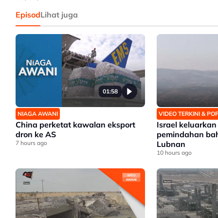
Episod
Lihat juga
01:58
NIAGA AWANI
VIDEO TERKINI & P
China perketat kawalan eksport
Israel keluarka
dron ke AS
pemindahan bah
7 hours ago
Lubnan
10 hours ago