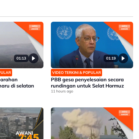
01:13
01:19
OPULAR
VIDEO TERKINI & POPULAR
n arahan
PBB gesa penyelesaian secara
aru di selatan
rundingan untuk Selat Hormuz
11 hours ago