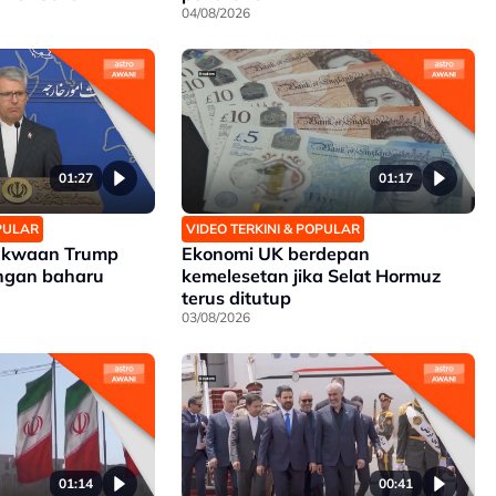
04/08/2026
01:27
01:17
OPULAR
VIDEO TERKINI & POPULAR
akwaan Trump
Ekonomi UK berdepan
ngan baharu
kemelesetan jika Selat Hormuz
terus ditutup
03/08/2026
01:14
00:41