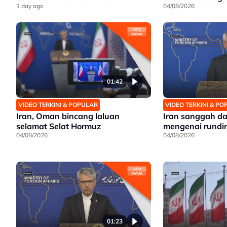
1 day ago
04/08/2026
01:42
VIDEO TERKINI & POPULAR
VIDEO TERKINI & P
Iran, Oman bincang laluan
Iran sanggah d
selamat Selat Hormuz
mengenai rundi
04/08/2026
04/08/2026
01:23