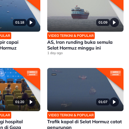
01:18
01:09
OPULAR
VIDEO TERKINI & POPULAR
ir capai
AS, Iran runding buka semula
t Hormuz
Selat Hormuz minggu ini
1 day ago
01:20
01:07
OPULAR
VIDEO TERKINI & POPULAR
i hospital
Trafik kapal di Selat Hormuz catat
n di Gaza
penurunan