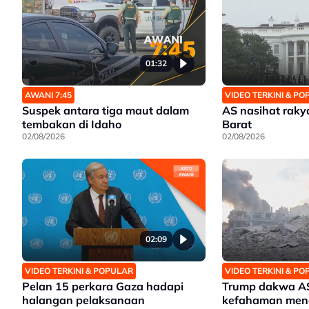
01:32
AWANI 7:45
VIDEO TERKINI & P
Suspek antara tiga maut dalam
AS nasihat raky
tembakan di Idaho
Barat
02/08/2026
02/08/2026
02:09
VIDEO TERKINI & POPULAR
VIDEO TERKINI & P
Pelan 15 perkara Gaza hadapi
Trump dakwa AS,
halangan pelaksanaan
kefahaman men