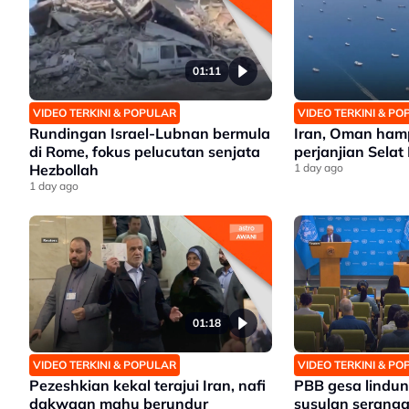
01:11
VIDEO TERKINI & POPULAR
VIDEO TERKINI & P
Rundingan Israel-Lubnan bermula
Iran, Oman hamp
di Rome, fokus pelucutan senjata
perjanjian Sela
Hezbollah
1 day ago
1 day ago
01:18
VIDEO TERKINI & POPULAR
VIDEO TERKINI & P
Pezeshkian kekal terajui Iran, nafi
PBB gesa lindung
dakwaan mahu berundur
susulan seranga