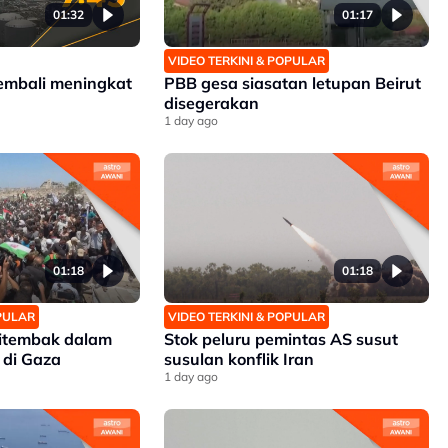
01:32
01:17
VIDEO TERKINI & POPULAR
embali meningkat
PBB gesa siasatan letupan Beirut
disegerakan
1 day ago
01:18
01:18
OPULAR
VIDEO TERKINI & POPULAR
ditembak dalam
Stok peluru pemintas AS susut
 di Gaza
susulan konflik Iran
1 day ago