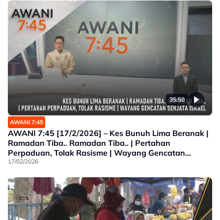
35:50
AWANI 7:45
AWANI 7:45 [17/2/2026] – Kes Bunuh Lima Beranak |
Ramadan Tiba.. Ramadan Tiba.. | Pertahan
Perpaduan, Tolak Rasisme | Wayang Gencatan
Senjata Israel
17/02/2026