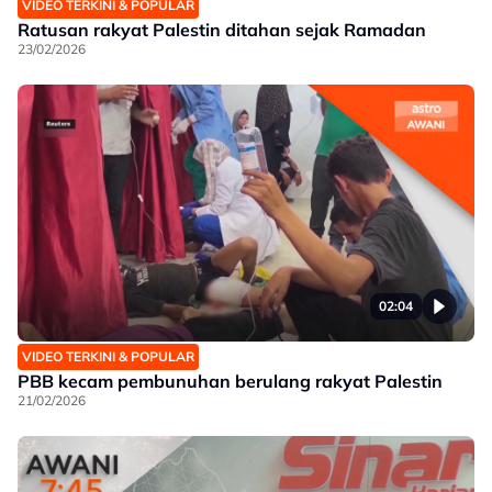
VIDEO TERKINI & POPULAR
Ratusan rakyat Palestin ditahan sejak Ramadan
23/02/2026
02:04
VIDEO TERKINI & POPULAR
PBB kecam pembunuhan berulang rakyat Palestin
21/02/2026