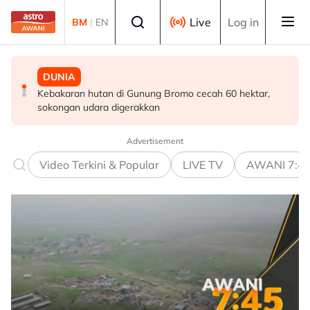
Skip to main content
Select language
Live
Log in
BM
|
EN
MALAYSIA
DUNIA
DUNIA
Pendekatan menyeluruh bagi Malaysia bersedia hadapi
Kebakaran hutan di Gunung Bromo cecah 60 hektar,
Jerman naikkan anggaran kematian berkaitan haba
demensia menjelang 2030 - Hanifah
sokongan udara digerakkan
kepada hampir 12,000
Advertisement
Video Terkini & Popular
LIVE TV
AWANI 7:4