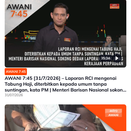
35:34
AWANI 7:45
AWANI 7:45 [31/7/2026] – Laporan RCI mengenai
Tabung Haji, diterbitkan kepada umum tanpa
suntingan, kata PM | Menteri Barisan Nasional sokong
dedah laporan, tidak jejas Kerajaan Perpaduan |
31/07/2026
Malaysia Airlines sedia beri kerjasama juruterbang
dita