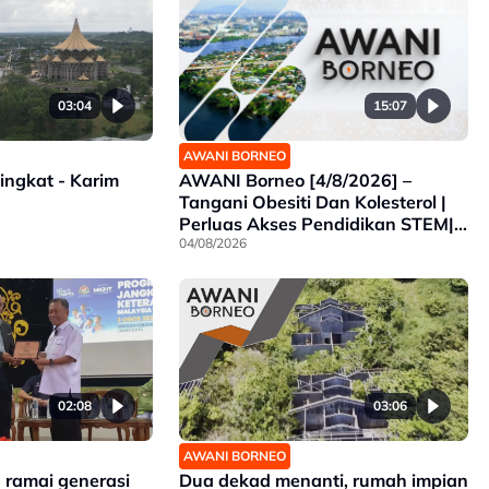
15:07
03:04
AWANI BORNEO
AWANI Borneo [4/8/2026] –
ingkat - Karim
Tangani Obesiti Dan Kolesterol |
Perluas Akses Pendidikan STEM|
Sabah Intai Juara SUKMA
04/08/2026
Selangor
02:08
03:06
AWANI BORNEO
h ramai generasi
Dua dekad menanti, rumah impian