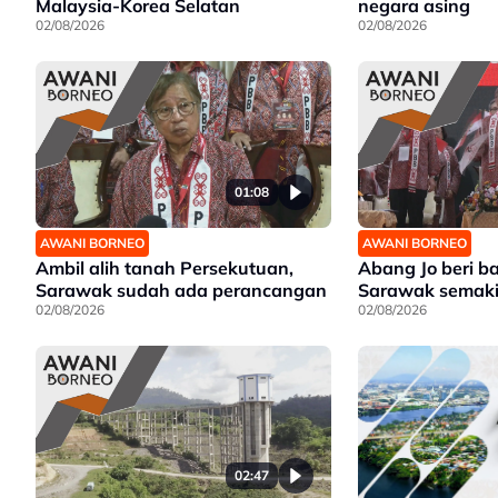
Malaysia-Korea Selatan
negara asing
02/08/2026
02/08/2026
01:08
AWANI BORNEO
AWANI BORNEO
Ambil alih tanah Persekutuan,
Abang Jo beri 
Sarawak sudah ada perancangan
Sarawak semaki
02/08/2026
02/08/2026
02:47