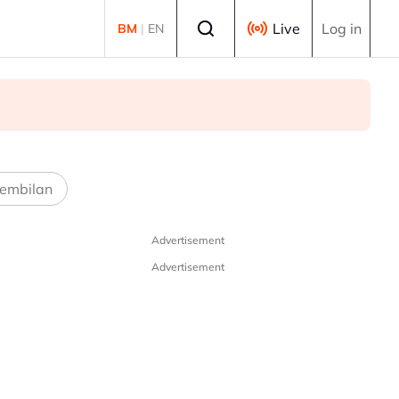
Select language
Live
Log in
BM
|
EN
embilan
Advertisement
Advertisement