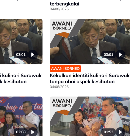
terbengkalai
04/08/2026
03:01
03:01
AWANI BORNEO
i kulinari Sarawak
Kekalkan identiti kulinari Sarawak
k kesihatan
tanpa abai aspek kesihatan
04/08/2026
02:08
01:52