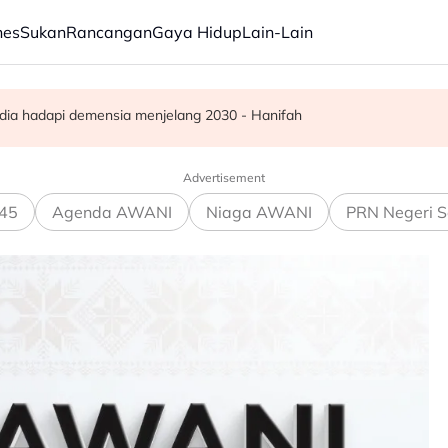
nes
Sukan
Rancangan
Gaya Hidup
Lain-Lain
ba kepada hampir 12,000
ar, sokongan udara digerakkan
dia hadapi demensia menjelang 2030 - Hanifah
Advertisement
45
Agenda AWANI
Niaga AWANI
PRN Negeri S