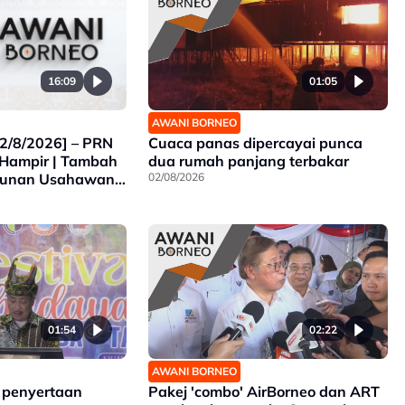
16:09
01:05
AWANI BORNEO
2/8/2026] – PRN
Cuaca panas dipercayai punca
Hampir | Tambah
dua rumah panjang terbakar
gunan Usahawan
02/08/2026
 Empangan Air
7
01:54
02:22
AWANI BORNEO
 penyertaan
Pakej 'combo' AirBorneo dan ART