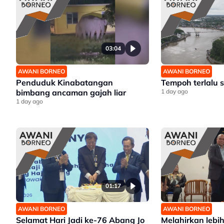
Jawatankuasa khas ditubuh
perkasa usaha beli produk
tempatan
03:04
AWANI BORNEO
AWANI BORNEO
Penduduk Kinabatangan
Tempoh terlalu s
bimbang ancaman gajah liar
1 day ago
1 day ago
01:17
AWANI BORNEO
AWANI BORNEO
Selamat Hari Jadi ke-76 Abang Jo
Melahirkan lebi