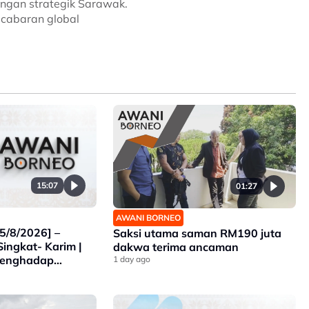
ngan strategik Sarawak.
 cabaran global
15:07
01:27
AWANI BORNEO
5/8/2026] –
Saksi utama saman RM190 juta
Singkat- Karim |
dakwa terima ancaman
Menghadap
1 day ago
k | Ancaman