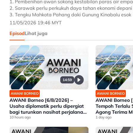
1. Pembenihan awan sokong kestabilan paras air empa
2. Sarawak perlu perkukuh daya tahan ekonomi depani
3. Tengku Mahkota Pahang daki Gunung Kinabalu esok
11/05/2026 19:46 MYT
Episod
Lihat juga
14:59
AWANI BORNEO
AWANI BORNEO
AWANI Borneo [6/8/2026] –
AWANI Borneo [
Usaha diplomatik perlu dipergiat
Tempoh Terlalu 
bagi turunkan nasihat perjalanan
Agong Terima 
ke ESSZONE – Hajiji | Politeknik
10 hours ago
Premier Sarawa
1 day ago
Kota Belud tumpu bidang selaras
Gajah Liar
keperluan industri Sabah |