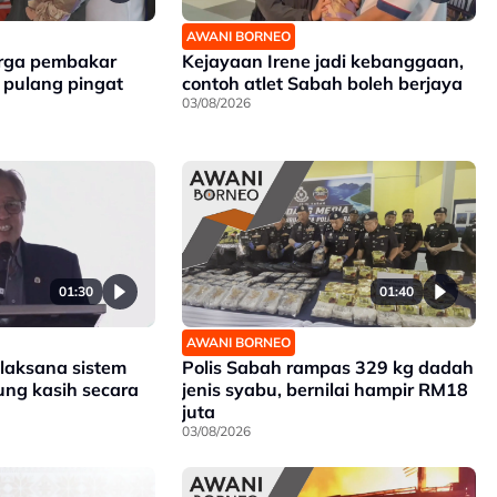
AWANI BORNEO
rga pembakar
Kejayaan Irene jadi kebanggaan,
pulang pingat
contoh atlet Sabah boleh berjaya
03/08/2026
01:30
01:40
AWANI BORNEO
 laksana sistem
Polis Sabah rampas 329 kg dadah
ng kasih secara
jenis syabu, bernilai hampir RM18
juta
03/08/2026