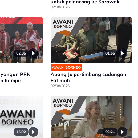
untuk pelancong ke Sarawak
02/08/2026
02:05
01:55
AWANI BORNEO
bayangan PRN
Abang Jo pertimbang cadangan
n hampir
Fatimah
02/08/2026
15:02
02:21