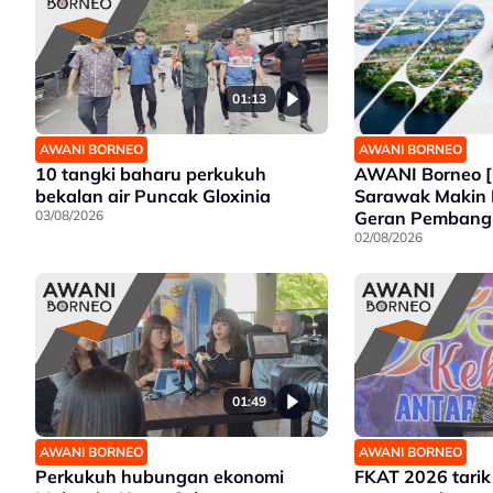
01:13
AWANI BORNEO
AWANI BORNEO
AWANI Borneo [
10 tangki baharu perkukuh
Sarawak Makin 
bekalan air Puncak Gloxinia
Geran Pemban
03/08/2026
Wanita | Projek
02/08/2026
Tawau siap 202
01:49
AWANI BORNEO
AWANI BORNEO
Perkukuh hubungan ekonomi
FKAT 2026 tarik