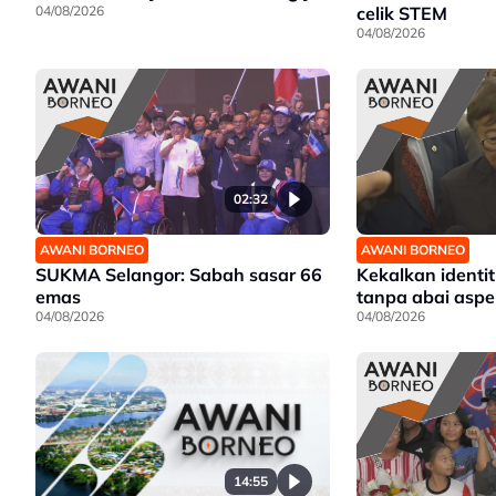
04/08/2026
celik STEM
04/08/2026
02:32
AWANI BORNEO
AWANI BORNEO
SUKMA Selangor: Sabah sasar 66
Kekalkan identit
emas
tanpa abai aspe
04/08/2026
04/08/2026
14:55