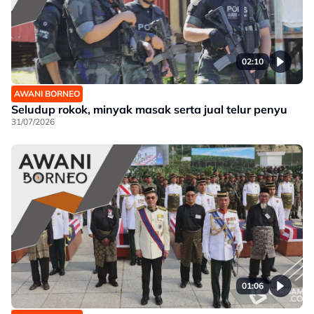
02:10
AWANI BORNEO
Seludup rokok, minyak masak serta jual telur penyu
31/07/2026
01:06