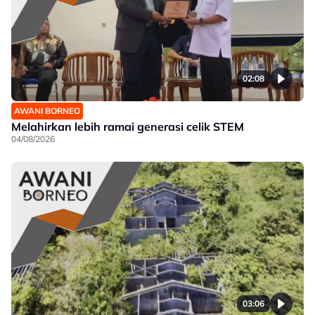
02:08
AWANI BORNEO
Melahirkan lebih ramai generasi celik STEM
04/08/2026
03:06