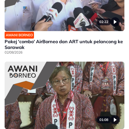
02:22
AWANI BORNEO
Pakej 'combo' AirBorneo dan ART untuk pelancong ke
Sarawak
02/08/2026
01:08