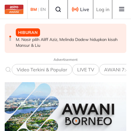
Skip to main content
Select language
Live
Log in
BM
|
EN
HIBURAN
DUNIA
MALAYSIA
M. Nasir pilih Aliff Aziz, Melinda Dadew hidupkan kisah
Sultan Brunei titah gelaran diraja isteri Putera Abdul
Terengganu adakan sesi libat urus bincang isu
Mansur & Liu
Malik ditarik balik serta-merta
kerosakan terumbu karang di Pulau Redang
Advertisement
Video Terkini & Popular
LIVE TV
AWANI 7:4