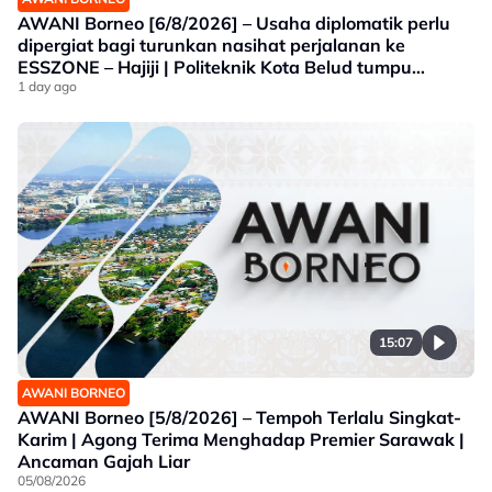
AWANI Borneo [6/8/2026] – Usaha diplomatik perlu
dipergiat bagi turunkan nasihat perjalanan ke
ESSZONE – Hajiji | Politeknik Kota Belud tumpu
bidang selaras keperluan industri Sabah |
1 day ago
Jawatankuasa khas ditubuh perkasa usaha beli
produk tempatan
15:07
AWANI BORNEO
AWANI Borneo [5/8/2026] – Tempoh Terlalu Singkat-
Karim | Agong Terima Menghadap Premier Sarawak |
Ancaman Gajah Liar
05/08/2026