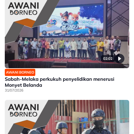
02:02
AWANI BORNEO
Sabah-Melaka perkukuh penyelidikan menerusi
Monyet Belanda
31/07/2026