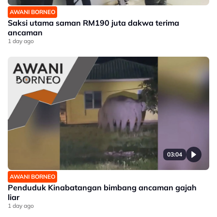
AWANI BORNEO
Saksi utama saman RM190 juta dakwa terima
ancaman
1 day ago
03:04
AWANI BORNEO
Penduduk Kinabatangan bimbang ancaman gajah
liar
1 day ago