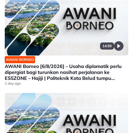
14:59
AWANI BORNEO
AWANI Borneo [6/8/2026] – Usaha diplomatik perlu
dipergiat bagi turunkan nasihat perjalanan ke
ESSZONE – Hajiji | Politeknik Kota Belud tumpu
bidang selaras keperluan industri Sabah |
1 day ago
Jawatankuasa khas ditubuh perkasa usaha beli
produk tempatan