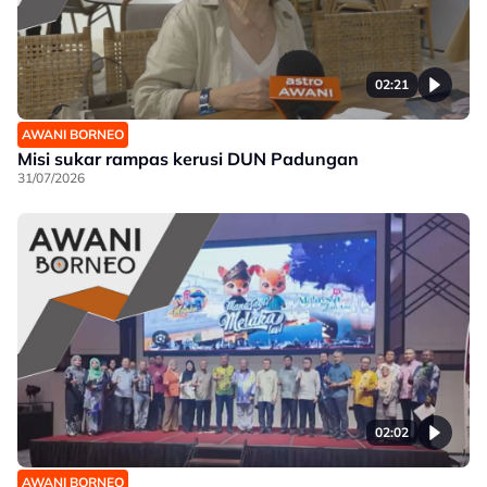
02:21
AWANI BORNEO
Misi sukar rampas kerusi DUN Padungan
31/07/2026
02:02
AWANI BORNEO