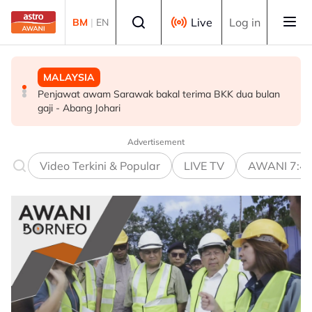
Skip to main content
Select language
Live
Log in
BM
|
EN
MALAYSIA
MALAYSIA
POLITIK
Penjawat awam Sarawak bakal terima BKK dua bulan
Kerajaan pastikan syor, dapatan RCI Tabung Haji
'Pihak ketiga' jangan ganggu usaha persefahaman parti
gaji - Abang Johari
disiasat tuntas tanpa kompromi - PM Anwar
Melayu - Asyraf Wajdi
Advertisement
Video Terkini & Popular
LIVE TV
AWANI 7:4