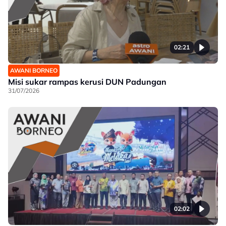
02:21
AWANI BORNEO
Misi sukar rampas kerusi DUN Padungan
31/07/2026
02:02