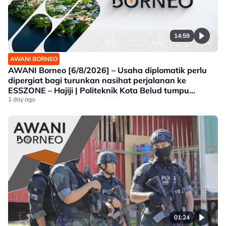
14:59
AWANI BORNEO
AWANI Borneo [6/8/2026] – Usaha diplomatik perlu
dipergiat bagi turunkan nasihat perjalanan ke
ESSZONE – Hajiji | Politeknik Kota Belud tumpu
bidang selaras keperluan industri Sabah |
1 day ago
Jawatankuasa khas ditubuh perkasa usaha beli
produk tempatan
01:24