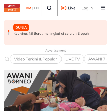
Skip to main content
Select language
Live
Log in
BM
|
EN
DUNIA
POLITIK
MALAYSIA
Kes virus Nil Barat meningkat di seluruh Eropah
Lima Ahli Parlimen PKR kecewa MyKHAS Parlimen
Pelan pemulihan berjaya kukuhkan kedudukan
Ampang disekat
kewangan Lembaga Tabung Haji
Advertisement
Video Terkini & Popular
LIVE TV
AWANI 7:4