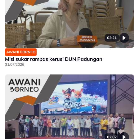
02:21
AWANI BORNEO
Misi sukar rampas kerusi DUN Padungan
31/07/2026
02:02