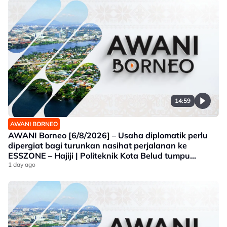
14:59
AWANI BORNEO
AWANI Borneo [6/8/2026] – Usaha diplomatik perlu
dipergiat bagi turunkan nasihat perjalanan ke
ESSZONE – Hajiji | Politeknik Kota Belud tumpu
bidang selaras keperluan industri Sabah |
1 day ago
Jawatankuasa khas ditubuh perkasa usaha beli
produk tempatan