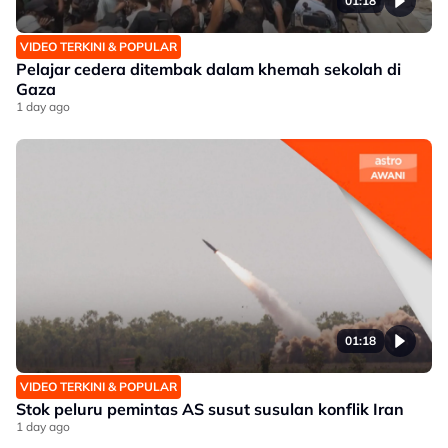
01:18
VIDEO TERKINI & POPULAR
Pelajar cedera ditembak dalam khemah sekolah di
Gaza
1 day ago
01:18
VIDEO TERKINI & POPULAR
Stok peluru pemintas AS susut susulan konflik Iran
1 day ago