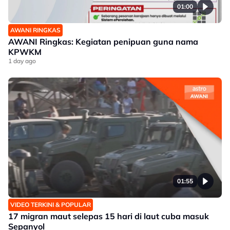
01:00
AWANI RINGKAS
AWANI Ringkas: Kegiatan penipuan guna nama
KPWKM
1 day ago
01:55
VIDEO TERKINI & POPULAR
17 migran maut selepas 15 hari di laut cuba masuk
Sepanyol