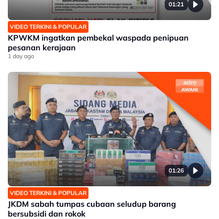
01:21
VIDEO TERKINI & POPULAR
KPWKM ingatkan pembekal waspada penipuan
pesanan kerajaan
1 day ago
01:26
VIDEO TERKINI & POPULAR
JKDM sabah tumpas cubaan seludup barang
bersubsidi dan rokok