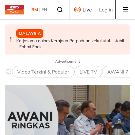
Skip to main content
Select language
Live
Log in
BM
|
EN
DUNIA
MALAYSIA
SUKAN
Gelombang haba: Rakyat Britain tidur di dapur, ambil
Kerjasama dalam Kerajaan Perpaduan kekal utuh, stabil
Era berakhir: John Cena beri penghormatan kepada AJ
cuti
- Fahmi Fadzil
Styles, Brock Lesnar
Advertisement
Video Terkini & Popular
LIVE TV
AWANI 7:4