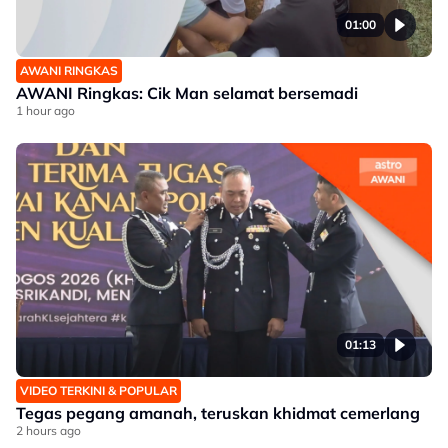
01:00
AWANI RINGKAS
AWANI Ringkas: Cik Man selamat bersemadi
1 hour ago
01:13
VIDEO TERKINI & POPULAR
Tegas pegang amanah, teruskan khidmat cemerlang
2 hours ago