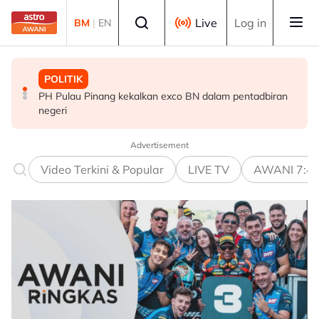
Skip to main content
Select language
Live
Log in
BM
|
EN
MALAYSIA
POLITIK
DUNIA
Tindakan AKPS sita kontena bawa muatan ke Israel
PH Pulau Pinang kekalkan exco BN dalam pentadbiran
Amaran kesihatan haba berkuat kuasa menjelang
bukti ketegasan Malaysia - PM Anwar
negeri
gelombang haba kelima di UK
Advertisement
Video Terkini & Popular
LIVE TV
AWANI 7:4