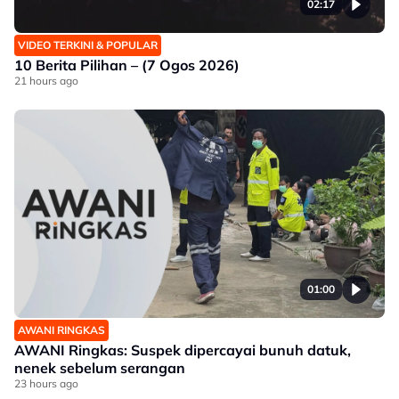
02:17
VIDEO TERKINI & POPULAR
10 Berita Pilihan – (7 Ogos 2026)
21 hours ago
01:00
AWANI RINGKAS
AWANI Ringkas: Suspek dipercayai bunuh datuk,
nenek sebelum serangan
23 hours ago