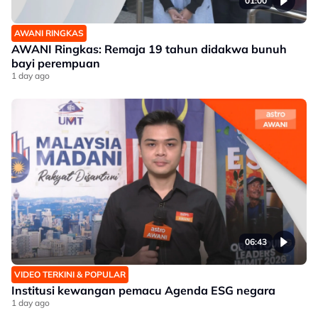
01:00
AWANI RINGKAS
AWANI Ringkas: Remaja 19 tahun didakwa bunuh
bayi perempuan
1 day ago
06:43
VIDEO TERKINI & POPULAR
Institusi kewangan pemacu Agenda ESG negara
1 day ago