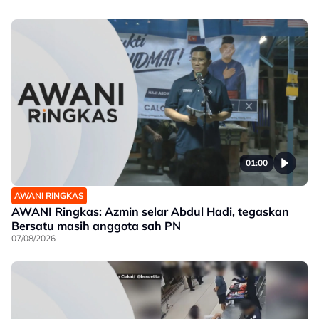
01:00
AWANI RINGKAS
AWANI Ringkas: Azmin selar Abdul Hadi, tegaskan
Bersatu masih anggota sah PN
07/08/2026