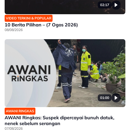
02:17
VIDEO TERKINI & POPULAR
10 Berita Pilihan – (7 Ogos 2026)
08/08/2026
01:00
AWANI RINGKAS
AWANI Ringkas: Suspek dipercayai bunuh datuk,
nenek sebelum serangan
07/08/2026