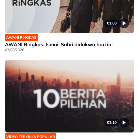
01:00
AWANI RINGKAS
AWANI Ringkas: Ismail Sabri didakwa hari ini
07/08/2026
02:10
VIDEO TERKINI & POPULAR