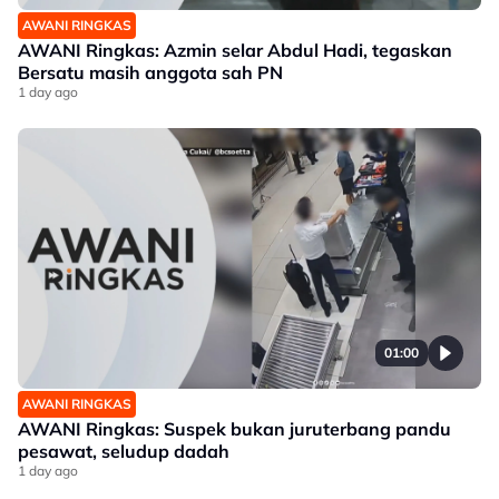
AWANI RINGKAS
AWANI Ringkas: Azmin selar Abdul Hadi, tegaskan
Bersatu masih anggota sah PN
1 day ago
01:00
AWANI RINGKAS
AWANI Ringkas: Suspek bukan juruterbang pandu
pesawat, seludup dadah
1 day ago