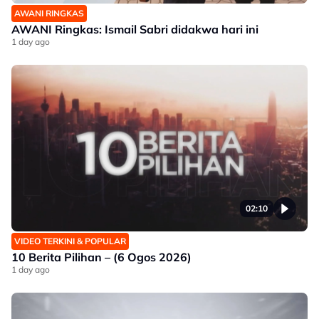
AWANI RINGKAS
AWANI Ringkas: Ismail Sabri didakwa hari ini
1 day ago
02:10
VIDEO TERKINI & POPULAR
10 Berita Pilihan – (6 Ogos 2026)
1 day ago