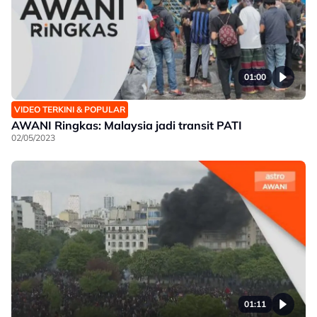
01:00
VIDEO TERKINI & POPULAR
AWANI Ringkas: Malaysia jadi transit PATI
02/05/2023
01:11