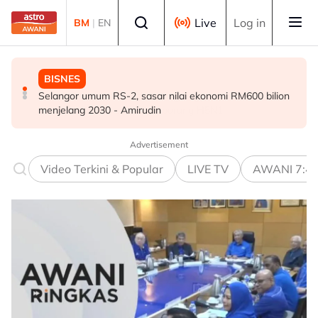
Skip to main content
Select language
Live
Log in
BM
|
EN
BISNES
POLITIK
DUNIA
Selangor umum RS-2, sasar nilai ekonomi RM600 bilion
Abdul Hadi dakwa Bersatu terkeluar PN, Azmin
Victoria arah penternak kurung unggas susulan
menjelang 2030 - Amirudin
tegaskan masih anggota sah
peningkatan kes selesema burung H5N1
Advertisement
Video Terkini & Popular
LIVE TV
AWANI 7:4