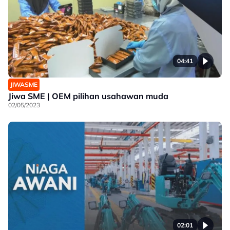
04:41
JIWASME
Jiwa SME | OEM pilihan usahawan muda
02/05/2023
02:01