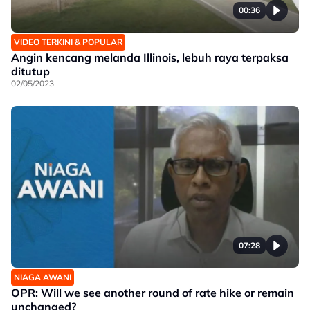
00:36
VIDEO TERKINI & POPULAR
Angin kencang melanda Illinois, lebuh raya terpaksa
ditutup
02/05/2023
07:28
NIAGA AWANI
OPR: Will we see another round of rate hike or remain
unchanged?