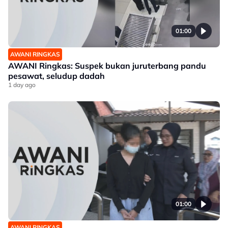
01:00
AWANI RINGKAS
AWANI Ringkas: Suspek bukan juruterbang pandu
pesawat, seludup dadah
1 day ago
01:00
AWANI RINGKAS