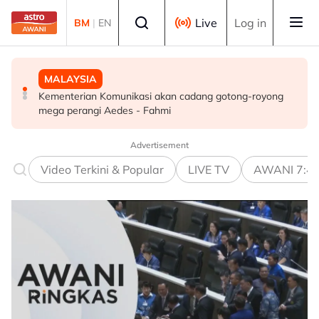
Skip to main content
Select language
Live
Log in
BM
|
EN
MALAYSIA
POLITIK
MALAYSIA
Kementerian Komunikasi akan cadang gotong-royong
IDEAS, Bersih gesa kerajaan henti guna Peruntukan
PM Anwar lawat Fadillah dan Ismail Sabri di IJN
mega perangi Aedes - Fahmi
Pembangunan Kawasan yang didakwa sebagai alat
politik
Advertisement
Video Terkini & Popular
LIVE TV
AWANI 7:4