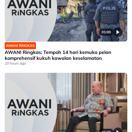
01:00
AWANI RINGKAS
AWANI Ringkas: Tempoh 14 hari kemuka pelan
komprehensif kukuh kawalan keselamatan
20 hours ago