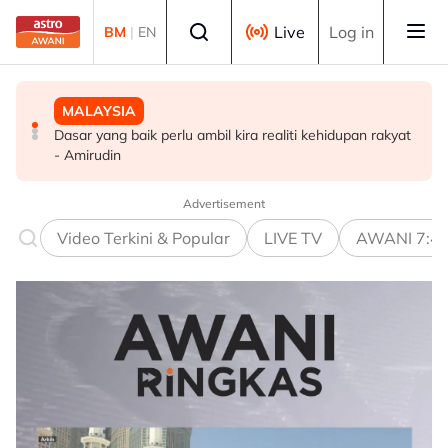
Skip to main content
Select language
Live
Log in
BM
|
EN
MALAYSIA
MALAYSIA
POLITIK
Dasar yang baik perlu ambil kira realiti kehidupan rakyat
Sudah tiba masa gubal Akta CDF, hentikan politik ‘carrot
Ewon, Donald kekal teraju UPKO
- Amirudin
and stick’ - Penganalisis
Advertisement
Video Terkini & Popular
LIVE TV
AWANI 7:4