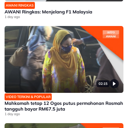
AWANI RINGKAS
AWANI Ringkas: Menjelang F1 Malaysia
1 day ago
02:15
VIDEO TERKINI & POPULAR
Mahkamah tetap 12 Ogos putus permohonan Rosmah
tangguh bayar RM67.5 juta
1 day ago