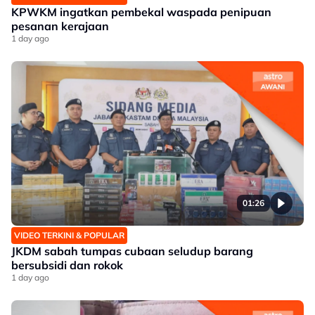
KPWKM ingatkan pembekal waspada penipuan
pesanan kerajaan
1 day ago
01:26
VIDEO TERKINI & POPULAR
JKDM sabah tumpas cubaan seludup barang
bersubsidi dan rokok
1 day ago