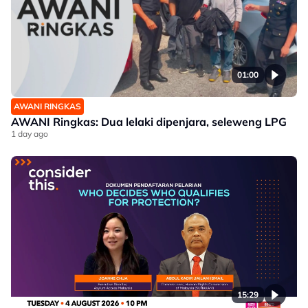
01:00
AWANI RINGKAS
AWANI Ringkas: Dua lelaki dipenjara, seleweng LPG
1 day ago
15:29