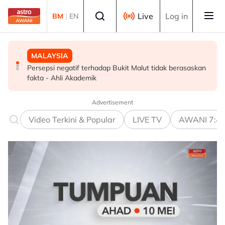
Skip to main content
Select language
Live
Log in
BM
|
EN
MALAYSIA
MALAYSIA
DUNIA
Persepsi negatif terhadap Bukit Malut tidak berasaskan
Insiden rempuhan Jalan Ampang: Pendakwaan bantah
Michelle Yeoh dinobatkan "Tokoh Perfileman Asia Tahun
fakta - Ahli Akademik
permohonan batal pertuduhan bunuh
Ini" di BIFF
Advertisement
Video Terkini & Popular
LIVE TV
AWANI 7:4