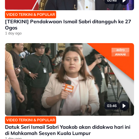
00:48
VIDEO TERKINI & POPULAR
[TERKINI] Pendakwaan Ismail Sabri ditangguh ke 27
Ogos
1 day ago
03:46
VIDEO TERKINI & POPULAR
Datuk Seri Ismail Sabri Yaakob akan didakwa hari ini
di Mahkamah Sesyen Kuala Lumpur
1 day ago