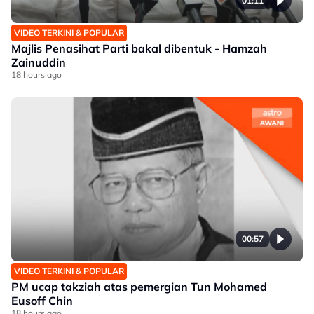
01:11
VIDEO TERKINI & POPULAR
Majlis Penasihat Parti bakal dibentuk - Hamzah
Zainuddin
18 hours ago
00:57
VIDEO TERKINI & POPULAR
PM ucap takziah atas pemergian Tun Mohamed
Eusoff Chin
18 hours ago