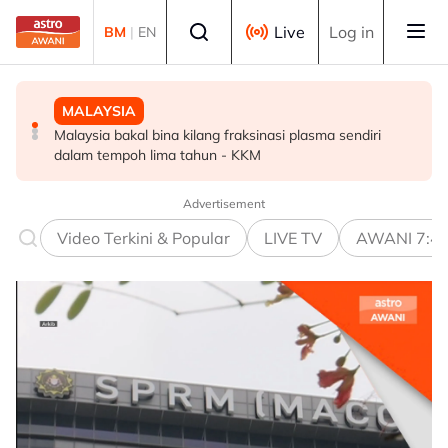
Skip to main content
Select language
Live
Log in
BM
|
EN
MALAYSIA
MALAYSIA
POLITIK
Malaysia bakal bina kilang fraksinasi plasma sendiri
Rundingan import udang Thailand dijangka selesai
PRN Melaka: BN terbuka untuk berunding, tukar kerusi -
dalam tempoh lima tahun - KKM
pertengahan bulan ini - Mohamad
Ahmad Zahid
Advertisement
Video Terkini & Popular
LIVE TV
AWANI 7:4