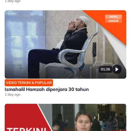
1 day ago
01:26
VIDEO TERKINI & POPULAR
Ismahalil Hamzah dipenjara 30 tahun
1 day ago