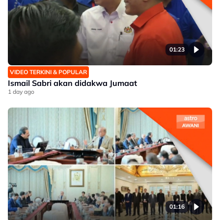
01:23
VIDEO TERKINI & POPULAR
Ismail Sabri akan didakwa Jumaat
1 day ago
01:16