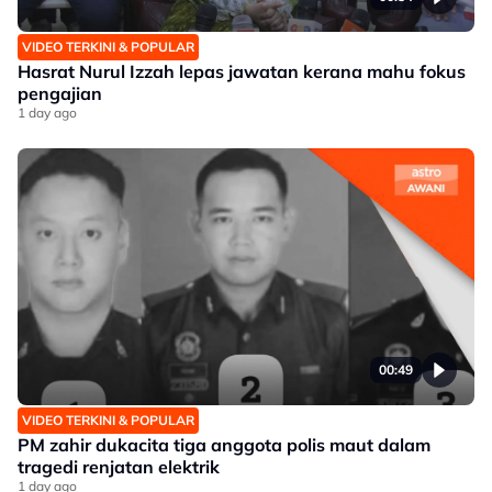
VIDEO TERKINI & POPULAR
Hasrat Nurul Izzah lepas jawatan kerana mahu fokus
pengajian
1 day ago
00:49
VIDEO TERKINI & POPULAR
PM zahir dukacita tiga anggota polis maut dalam
tragedi renjatan elektrik
1 day ago