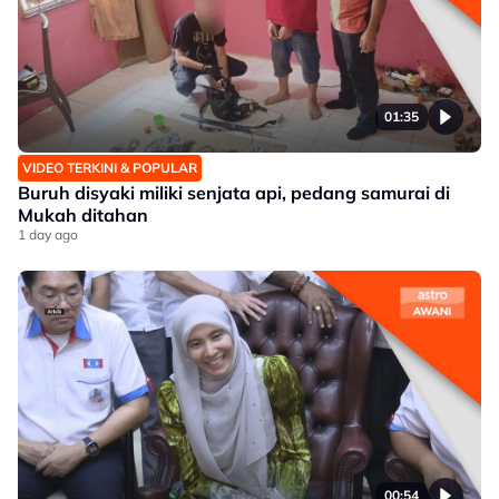
01:35
VIDEO TERKINI & POPULAR
Buruh disyaki miliki senjata api, pedang samurai di
Mukah ditahan
1 day ago
00:54