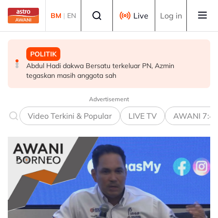
Skip to main content
Select language
Live
Log in
BM
|
EN
POLITIK
DUNIA
MALAYSIA
Abdul Hadi dakwa Bersatu terkeluar PN, Azmin
Victoria arah penternak kurung unggas susulan
Jenazah Tun Mohamed Eusoff Chin selamat
tegaskan masih anggota sah
peningkatan kes selesema burung H5N1
dikebumikan
Advertisement
Video Terkini & Popular
LIVE TV
AWANI 7:4