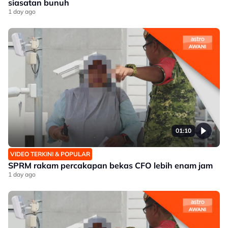
siasatan bunuh
1 day ago
01:10
VIDEO TERKINI & POPULAR
SPRM rakam percakapan bekas CFO lebih enam jam
1 day ago