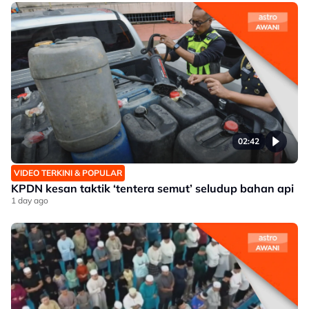
02:42
VIDEO TERKINI & POPULAR
KPDN kesan taktik ‘tentera semut’ seludup bahan api
1 day ago