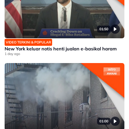
01:50
VIDEO TERKINI & POPULAR
New York keluar notis henti jualan e-basikal haram
1 day ago
01:00