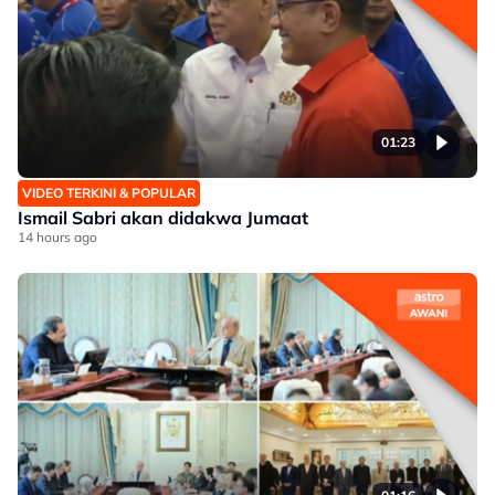
01:23
VIDEO TERKINI & POPULAR
Ismail Sabri akan didakwa Jumaat
14 hours ago