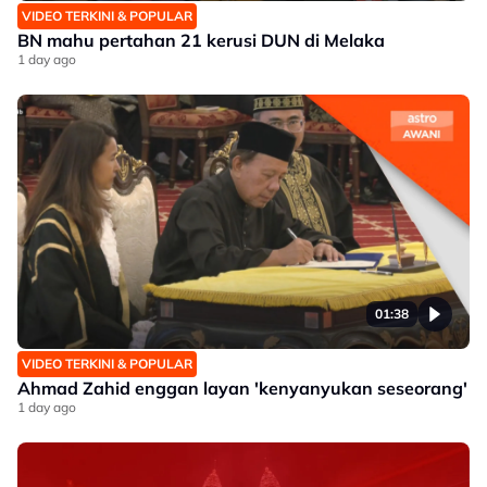
VIDEO TERKINI & POPULAR
BN mahu pertahan 21 kerusi DUN di Melaka
1 day ago
01:38
VIDEO TERKINI & POPULAR
Ahmad Zahid enggan layan 'kenyanyukan seseorang'
1 day ago