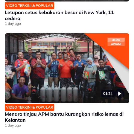
VIDEO TERKINI & POPULAR
Letupan cetus kebakaran besar di New York, 11
cedera
1 day ago
01:24
VIDEO TERKINI & POPULAR
Menara tinjau APM bantu kurangkan risiko lemas di
Kelantan
1 day ago