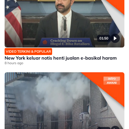
01:50
VIDEO TERKINI & POPULAR
New York keluar notis henti jualan e-basikal haram
8 hours ago