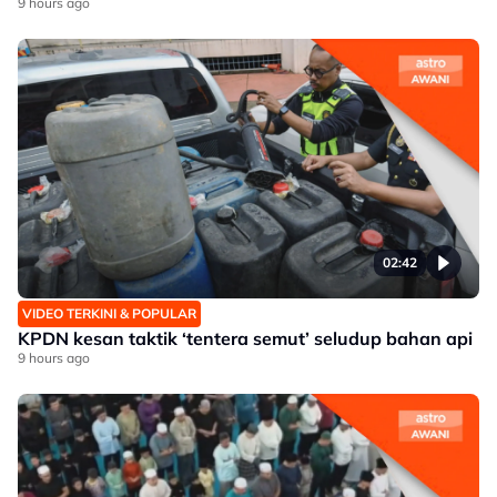
9 hours ago
02:42
VIDEO TERKINI & POPULAR
KPDN kesan taktik ‘tentera semut’ seludup bahan api
9 hours ago