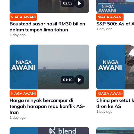
02:53
NIAGA AWANI
NIAGA AWANI
Boustead sasar hasil RM30 bilion
S&P 500: As of 
dalam tempoh lima tahun
1 day ago
1 day ago
01:10
NIAGA AWANI
NIAGA AWANI
Harga minyak bercampur di
China perketat 
tengah harapan reda konflik AS-
dron ke AS
Iran
1 day ago
1 day ago