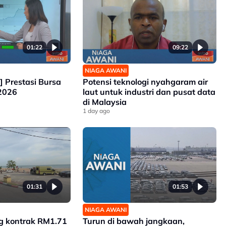
01:22
09:22
NIAGA AWANI
k] Prestasi Bursa
Potensi teknologi nyahgaram air
 2026
laut untuk industri dan pusat data
di Malaysia
1 day ago
01:31
01:53
NIAGA AWANI
 kontrak RM1.71
Turun di bawah jangkaan,