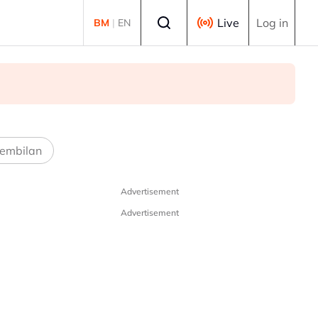
Select language
Live
Log in
BM
|
EN
embilan
Advertisement
Advertisement