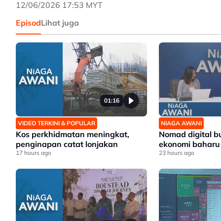
12/06/2026 17:53 MYT
Episod
Lihat juga
01:16
VIDEO TERKINI & POPULAR
NIAGA AWANI
Kos perkhidmatan meningkat,
Nomad digital b
penginapan catat lonjakan
ekonomi baharu
17 hours ago
23 hours ago