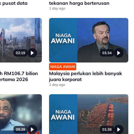
ek pusat data
tekanan harga berterusan
1 day ago
02:19
01:34
NIAGA AWANI
ah RM106.7 bilion
Malaysia perlukan lebih banyak
ertama 2026
juara korporat
1 day ago
09:39
01:38