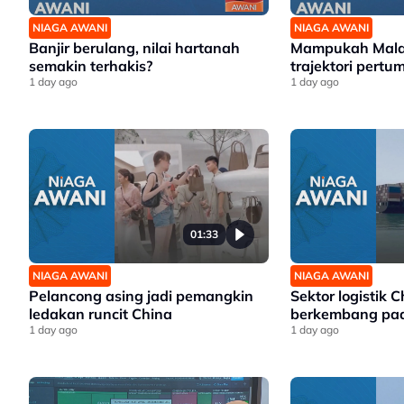
NIAGA AWANI
NIAGA AWANI
Banjir berulang, nilai hartanah
Mampukah Malay
semakin terhakis?
trajektori pert
1 day ago
1 day ago
01:33
NIAGA AWANI
NIAGA AWANI
Pelancong asing jadi pemangkin
Sektor logistik C
ledakan runcit China
berkembang pad
1 day ago
1 day ago