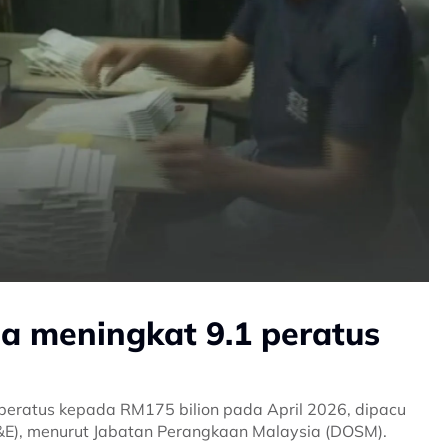
a meningkat 9.1 peratus
 peratus kepada RM175 bilion pada April 2026, dipacu
(E&E), menurut Jabatan Perangkaan Malaysia (DOSM).