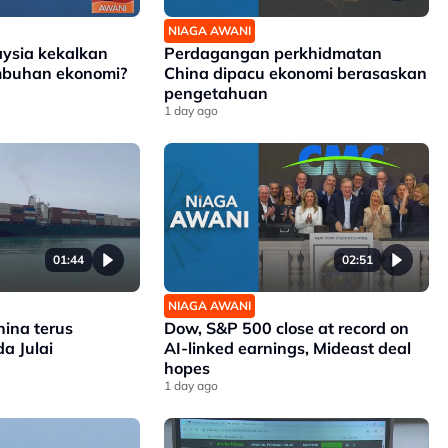
NIAGA AWANI
sia kekalkan
Perdagangan perkhidmatan
umbuhan ekonomi?
China dipacu ekonomi berasaskan
pengetahuan
1 day ago
01:44
02:51
NIAGA AWANI
hina terus
Dow, S&P 500 close at record on
a Julai
AI-linked earnings, Mideast deal
hopes
1 day ago