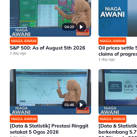
04:20
NIAGA AWANI
NIAGA AWANI
S&P 500: As of August 5th 2026
Oil prices settle
1 day ago
claims of progre
1 day ago
01:46
NIAGA AWANI
NIAGA AWANI
[Data & Statistik] Prestasi Ringgit
[Data & Statist
setakat 5 Ogos 2026
berkembang 5.