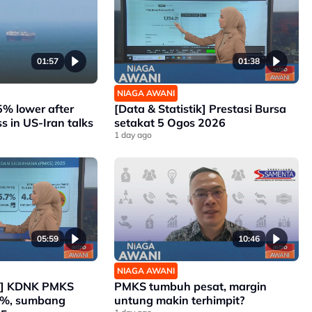
01:57
01:38
NIAGA AWANI
 5% lower after
[Data & Statistik] Prestasi Bursa
ss in US-Iran talks
setakat 5 Ogos 2026
1 day ago
05:59
10:46
NIAGA AWANI
ik] KDNK PMKS
PMKS tumbuh pesat, margin
7%, sumbang
untung makin terhimpit?