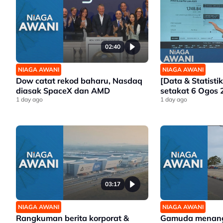
02:40
NIAGA AWANI
NIAGA AWANI
Dow catat rekod baharu, Nasdaq
[Data & Statisti
diasak SpaceX dan AMD
setakat 6 Ogos
1 day ago
1 day ago
03:17
NIAGA AWANI
NIAGA AWANI
Rangkuman berita korporat &
Gamuda menang