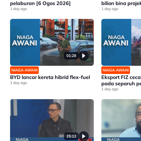
pelaburan [6 Ogos 2026]
bilion bina proj
1 day ago
1 day ago
01:28
NIAGA AWANI
NIAGA AWANI
BYD lancar kereta hibrid flex-fuel
Eksport FIZ cec
1 day ago
pada separuh p
1 day ago
25:12