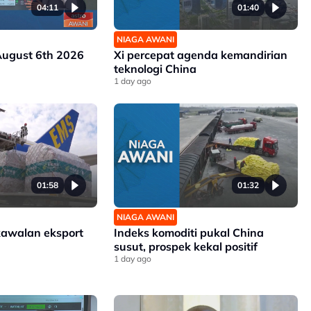
04:11
01:40
NIAGA AWANI
August 6th 2026
Xi percepat agenda kemandirian
teknologi China
1 day ago
01:58
01:32
NIAGA AWANI
kawalan eksport
Indeks komoditi pukal China
susut, prospek kekal positif
1 day ago