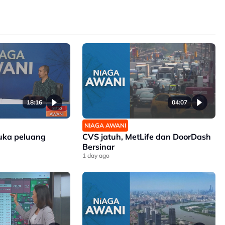
18:16
04:07
NIAGA AWANI
uka peluang
CVS jatuh, MetLife dan DoorDash
Bersinar
1 day ago