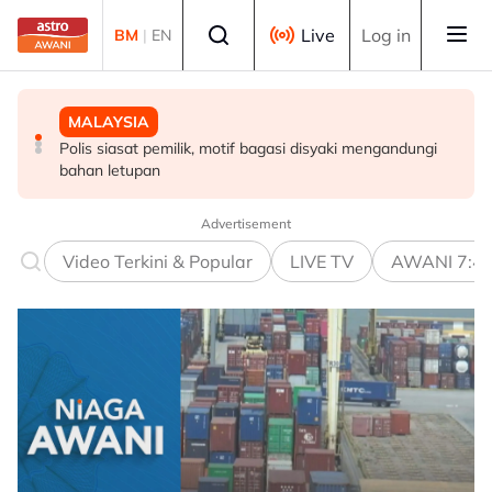
Skip to main content
Select language
Live
Log in
BM
|
EN
MALAYSIA
MALAYSIA
MALAYSIA
Polis siasat pemilik, motif bagasi disyaki mengandungi
Abang Johari enggan dedah isi pertemuan dengan
Jerebu: Enam kawasan di Sarawak catat IPU tidak sihat
bahan letupan
Agong
Advertisement
Video Terkini & Popular
LIVE TV
AWANI 7:4