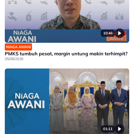
10:46
NIAGA AWANI
PMKS tumbuh pesat, margin untung makin terhimpit?
05/08/2026
01:11