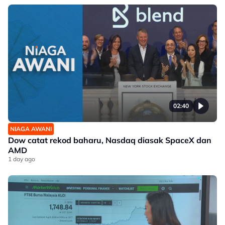
02:40
NIAGA AWANI
Dow catat rekod baharu, Nasdaq diasak SpaceX dan
AMD
1 day ago