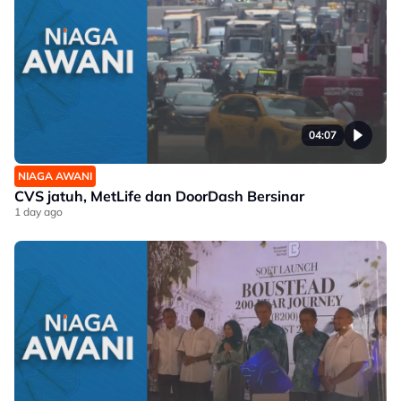
04:07
NIAGA AWANI
CVS jatuh, MetLife dan DoorDash Bersinar
1 day ago