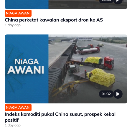
NIAGA AWANI
China perketat kawalan eksport dron ke AS
1 day ago
01:32
NIAGA AWANI
Indeks komoditi pukal China susut, prospek kekal
positif
1 day ago