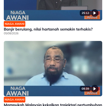
25:12
NIAGA AWANI
Banjir berulang, nilai hartanah semakin terhakis?
05/08/2026
09:39
NIAGA AWANI
Mampukah Malaysia kekalkan trajektori pertumbuhan