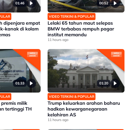
01:46
00:52
OPULAR
VIDEO TERKINI & POPULAR
 dipenjara empat
Lelaki 65 tahun maut selepas
k-kanak di kolam
BMW terbabas rempuh pagar
lemas
institut memandu
11 hours ago
01:33
01:20
OPULAR
VIDEO TERKINI & POPULAR
premis milik
Trump keluarkan arahan baharu
n tertinggi TH
hadkan kewarganegaraan
kelahiran AS
11 hours ago