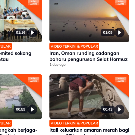
01:16
01:09
OPULAR
VIDEO TERKINI & POPULAR
omited sokong
Iran, Oman runding cadangan
ntau
baharu pengurusan Selat Hormuz
1 day ago
00:59
00:43
OPULAR
VIDEO TERKINI & POPULAR
angkah berjaga-
Itali keluarkan amaran merah bagi