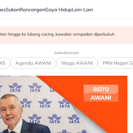
nes
Sukan
Rancangan
Gaya Hidup
Lain-Lain
eorang pekerja diselamatkan
n pasangan selamat diijabkabulkan
satan hingga ke lubang cacing, kawalan sempadan diperkukuh
Advertisement
45
Agenda AWANI
Niaga AWANI
PRN Negeri S