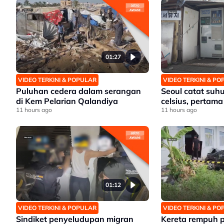
01:27
VIDEO TERKINI & POPULAR
VIDEO TERKINI & P
Puluhan cedera dalam serangan
Seoul catat suhu
di Kem Pelarian Qalandiya
celsius, pertama
11 hours ago
11 hours ago
01:12
VIDEO TERKINI & POPULAR
VIDEO TERKINI & P
Sindiket penyeludupan migran
Kereta rempuh 