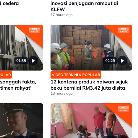
3 cedera
inovasi penjagaan rambut di
KLFW
17 hours ago
01:35
02:29
OPULAR
VIDEO TERKINI & POPULAR
h sanggah fakta,
12 kontena produk haiwan sejuk
timen rakyat'
beku bernilai RM3.42 juta disita
18 hours ago