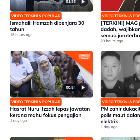
01:26
VIDEO TERKINI & POPULAR
VIDEO TERKINI & P
Ismahalil Hamzah dipenjara 30
[TERKINI] MAG p
tahun
dadah, wajibkan
18 hours ago
semua juruterb
23 hours ago
00:54
VIDEO TERKINI & POPULAR
VIDEO TERKINI & P
Hasrat Nurul Izzah lepas jawatan
PM zahir dukaci
kerana mahu fokus pengajian
polis maut dalam
1 day ago
elektrik
1 day ago