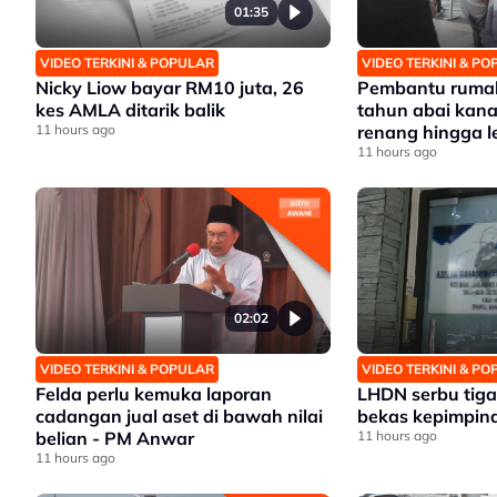
01:35
VIDEO TERKINI & POPULAR
VIDEO TERKINI & P
Nicky Liow bayar RM10 juta, 26
Pembantu rumah
kes AMLA ditarik balik
tahun abai kana
11 hours ago
renang hingga 
11 hours ago
02:02
VIDEO TERKINI & POPULAR
VIDEO TERKINI & P
Felda perlu kemuka laporan
LHDN serbu tiga 
cadangan jual aset di bawah nilai
bekas kepimpina
belian - PM Anwar
11 hours ago
11 hours ago