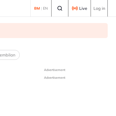
Select language
Live
Log in
BM
|
EN
embilan
Advertisement
Advertisement