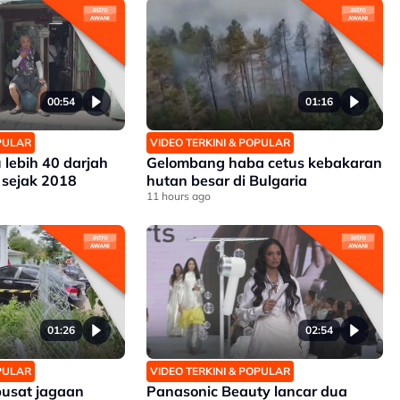
00:54
01:16
OPULAR
VIDEO TERKINI & POPULAR
 lebih 40 darjah
Gelombang haba cetus kebakaran
 sejak 2018
hutan besar di Bulgaria
11 hours ago
01:26
02:54
OPULAR
VIDEO TERKINI & POPULAR
pusat jagaan
Panasonic Beauty lancar dua