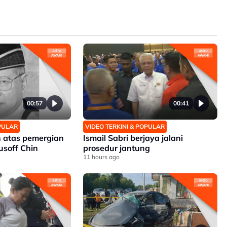
00:57
00:41
OPULAR
VIDEO TERKINI & POPULAR
 atas pemergian
Ismail Sabri berjaya jalani
soff Chin
prosedur jantung
11 hours ago