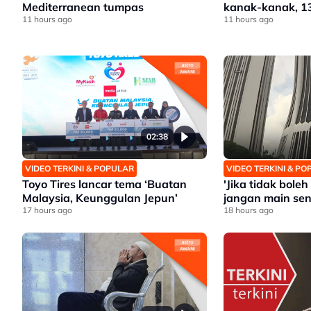
Mediterranean tumpas
kanak-kanak, 1
11 hours ago
11 hours ago
02:38
VIDEO TERKINI & POPULAR
VIDEO TERKINI & P
Toyo Tires lancar tema ‘Buatan
'Jika tidak bole
Malaysia, Keunggulan Jepun’
jangan main sen
17 hours ago
18 hours ago