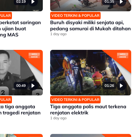
02:19
01:35
OPULAR
VIDEO TERKINI & POPULAR
erketat saringan
Buruh disyaki miliki senjata api,
 ujian buat
pedang samurai di Mukah ditahan
ang MAS
1 day ago
00:49
01:26
OPULAR
VIDEO TERKINI & POPULAR
ta tiga anggota
Tiga anggota polis maut terkena
 tragedi renjatan
renjatan elektrik
1 day ago