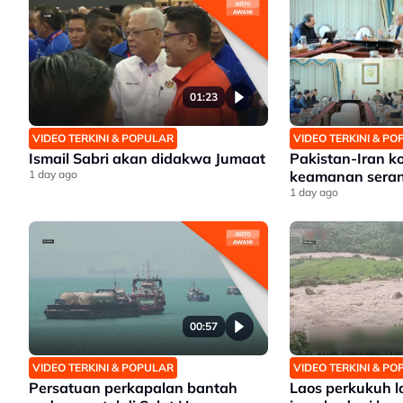
01:23
VIDEO TERKINI & POPULAR
VIDEO TERKINI & P
Ismail Sabri akan didakwa Jumaat
Pakistan-Iran k
1 day ago
keamanan sera
1 day ago
00:57
VIDEO TERKINI & POPULAR
VIDEO TERKINI & P
Persatuan perkapalan bantah
Laos perkukuh l