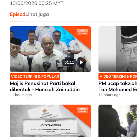
13/06/2026 00:25 MYT
Episod
Lihat juga
01:11
VIDEO TERKINI & POPULAR
VIDEO TERKINI & P
Majlis Penasihat Parti bakal
PM ucap takziah
dibentuk - Hamzah Zainuddin
Tun Mohamed Eu
11 hours ago
11 hours ago