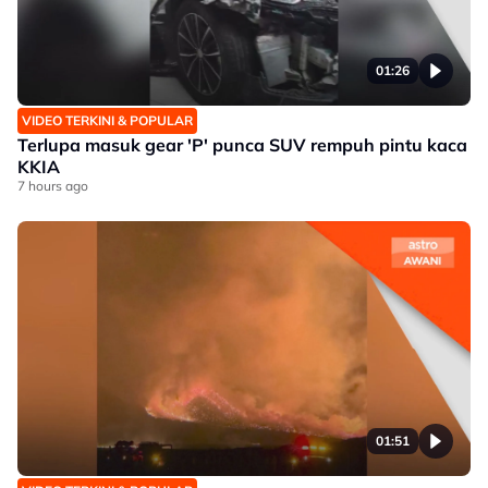
01:26
VIDEO TERKINI & POPULAR
Terlupa masuk gear 'P' punca SUV rempuh pintu kaca
KKIA
7 hours ago
01:51